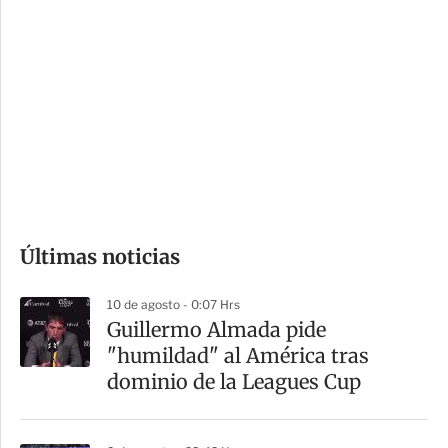
i
r
o
d
n
a
e
r
s
d
e
c
o
Últimas noticias
m
p
10 de agosto - 0:07 Hrs
a
Guillermo Almada pide
r
"humildad" al América tras
t
dominio de la Leagues Cup
i
r