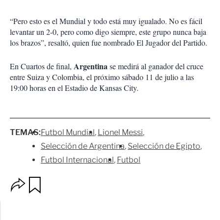
“Pero esto es el Mundial y todo está muy igualado. No es fácil
levantar un 2-0, pero como digo siempre, este grupo nunca baja
los brazos”, resaltó, quien fue nombrado El Jugador del Partido.
Argentina
En Cuartos de final,
se medirá al ganador del cruce
entre Suiza y Colombia, el próximo sábado 11 de julio a las
19:00 horas en el Estadio de Kansas City.
TEMAS:
Futbol Mundial
Lionel Messi
Selección de Argentina
Selección de Egipto
Futbol Internacional
Futbol
O
G
p
u
c
a