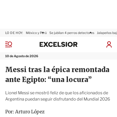
LO DE HOY:
México y Perú
Se jubilan 4 perros detectores
Jalapeños baj
E
x
M
I
c
e
n
n
e
i
10 de Agosto de 2026
ú
l
c
s
i
Messi tras la épica remontada
i
a
o
r
ante Egipto: “una locura”
r
S
e
s
Lionel Messi se mostró feliz de que los aficionados de
i
Argentina puedan seguir disfrutando del Mundial 2026
ó
n
Por:
Arturo López