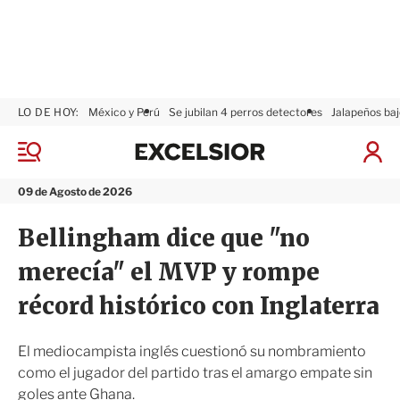
LO DE HOY:
México y Perú
Se jubilan 4 perros detectores
Jalapeños baj
E
x
M
I
c
e
n
n
e
i
09 de Agosto de 2026
ú
l
c
s
i
Bellingham dice que "no
i
a
o
r
merecía" el MVP y rompe
r
S
e
récord histórico con Inglaterra
s
i
ó
El mediocampista inglés cuestionó su nombramiento
n
como el jugador del partido tras el amargo empate sin
goles ante Ghana.