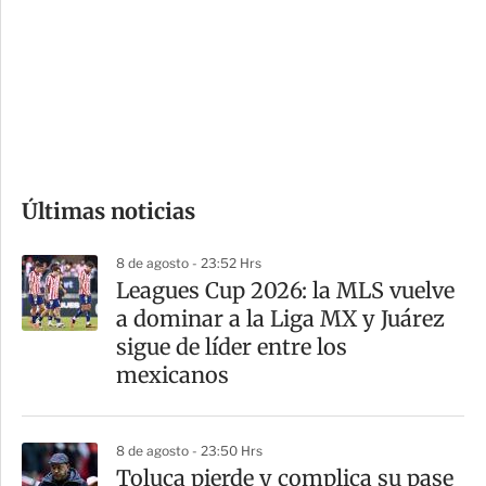
n
a
e
r
s
d
e
c
o
Últimas noticias
m
p
8 de agosto - 23:52 Hrs
a
Leagues Cup 2026: la MLS vuelve
r
a dominar a la Liga MX y Juárez
t
sigue de líder entre los
i
mexicanos
r
8 de agosto - 23:50 Hrs
Toluca pierde y complica su pase