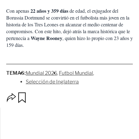
22 años y 359 días
Con apenas
de edad, el exjugador del
Borussia Dortmund se convirtió en el futbolista más joven en la
historia de los Tres Leones en alcanzar el medio centenar de
compromisos. Con este hito, dejó atrás la marca histórica que le
Wayne Rooney
pertenecía a
, quien hizo lo propio con 23 años y
159 días.
TEMAS:
Mundial 2026
Futbol Mundial
Selección de Inglaterra
O
G
p
u
c
a
i
r
o
d