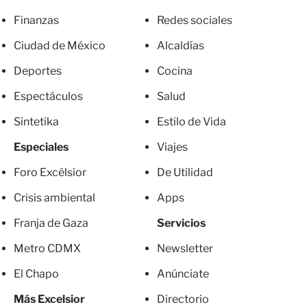
Finanzas
Redes sociales
Ciudad de México
Alcaldías
Deportes
Cocina
Espectáculos
Salud
Sintetika
Estilo de Vida
Especiales
Viajes
Foro Excélsior
De Utilidad
Crisis ambiental
Apps
Franja de Gaza
Servicios
Metro CDMX
Newsletter
El Chapo
Anúnciate
Más Excelsior
Directorio