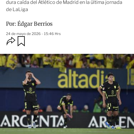
dura caída del Atlético de Madrid en la última jornada
de LaLiga
Por:
Édgar Berrios
24 de mayo de 2026 - 15:46 Hrs
O
G
u
p
a
c
r
i
d
o
a
n
r
e
s
d
e
c
o
m
p
a
r
t