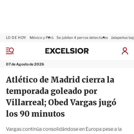
LO DE HOY:
México y Perú
Se jubilan 4 perros detectores
Jalapeños baj
E
x
M
I
c
e
n
n
e
i
07 de Agosto de 2026
ú
l
c
s
i
Atlético de Madrid cierra la
i
a
o
r
temporada goleado por
r
S
e
Villarreal; Obed Vargas jugó
s
i
los 90 minutos
ó
n
Vargas continúa consolidándose en Europa pese a la