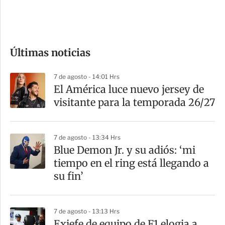
e
c
o
Últimas noticias
m
p
7 de agosto - 14:01 Hrs
a
El América luce nuevo jersey de
r
visitante para la temporada 26/27
t
i
7 de agosto - 13:34 Hrs
r
Blue Demon Jr. y su adiós: ‘mi
tiempo en el ring está llegando a
su fin’
7 de agosto - 13:13 Hrs
Exjefe de equipo de F1 elogia a