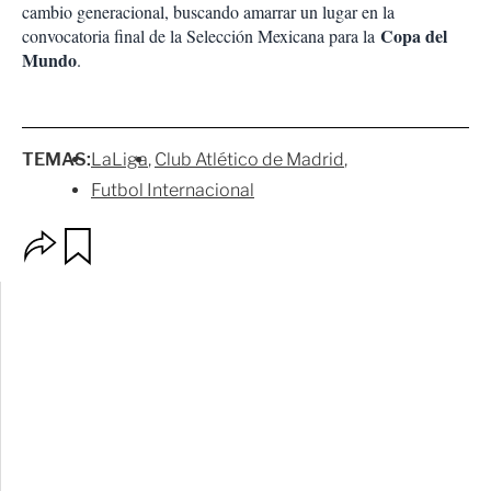
cambio generacional, buscando amarrar un lugar en la
Copa del
convocatoria final de la Selección Mexicana para la
Mundo
.
TEMAS:
LaLiga
Club Atlético de Madrid
Futbol Internacional
O
G
p
u
c
a
i
r
o
d
n
a
e
r
s
d