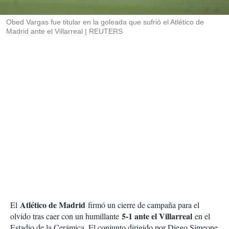
i
r
Obed Vargas fue titular en la goleada que sufrió el Atlético de
Madrid ante el Villarreal
REUTERS
Atlético de Madrid
El
firmó un cierre de campaña para el
5-1 ante el Villarreal
olvido tras caer con un humillante
en el
Estadio de la Cerámica. El conjunto dirigido por Diego Simeone