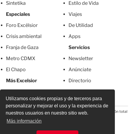
Sintetika
Estilo de Vida
Especiales
Viajes
Foro Excélsior
De Utilidad
Crisis ambiental
Apps
Franja de Gaza
Servicios
Metro CDMX
Newsletter
El Chapo
Anúnciate
Más Excelsior
Directorio
Mujeres
Suscripciones
Utilizamos cookies propias y de terceros para
personalizar y mejorar el uso y la experiencia de
© 2026 Todos los derechos reservados. Prohibida la reproducción total
nuestros usuarios en nuestro sitio web.
o parcial, incluyendo cualquier medio electrónico*
Más información