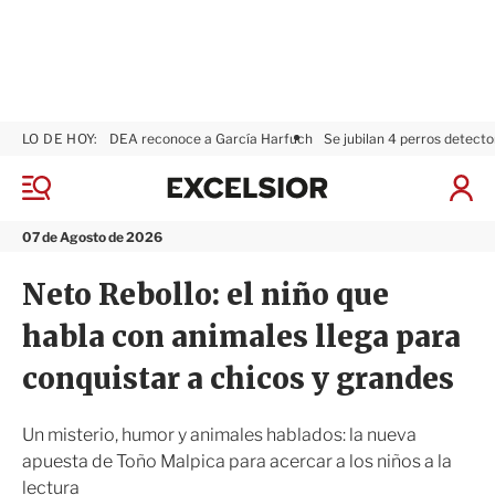
LO DE HOY:
DEA reconoce a García Harfuch
Se jubilan 4 perros detecto
E
x
M
I
c
e
n
n
e
i
07 de Agosto de 2026
ú
l
c
s
i
Neto Rebollo: el niño que
i
a
o
r
habla con animales llega para
r
S
e
conquistar a chicos y grandes
s
i
ó
Un misterio, humor y animales hablados: la nueva
n
apuesta de Toño Malpica para acercar a los niños a la
lectura