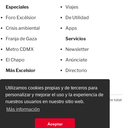
Especiales
Viajes
Foro Excélsior
De Utilidad
Crisis ambiental
Apps
Franja de Gaza
Servicios
Metro CDMX
Newsletter
El Chapo
Anúnciate
Más Excelsior
Directorio
Mujeres
Suscripciones
Utilizamos cookies propias y de terceros para
personalizar y mejorar el uso y la experiencia de
© 2026 Todos los derechos reservados. Prohibida la reproducción total
nuestros usuarios en nuestro sitio web.
o parcial, incluyendo cualquier medio electrónico*
Más información
Aceptar