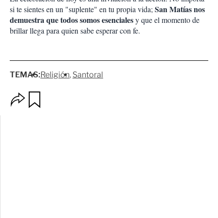
San Matías nos
si te sientes en un "suplente" en tu propia vida;
demuestra que todos somos esenciales
y que el momento de
brillar llega para quien sabe esperar con fe.
TEMAS:
Religión
Santoral
O
G
p
u
c
a
i
r
o
d
n
a
e
r
s
d