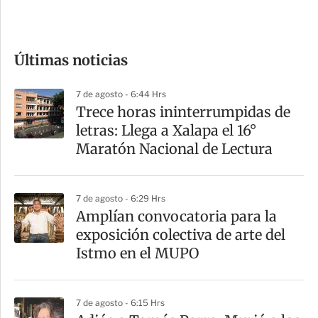
e
c
o
Últimas noticias
m
p
7 de agosto - 6:44 Hrs
a
Trece horas ininterrumpidas de
r
letras: Llega a Xalapa el 16°
t
Maratón Nacional de Lectura
i
r
7 de agosto - 6:29 Hrs
Amplían convocatoria para la
exposición colectiva de arte del
Istmo en el MUPO
7 de agosto - 6:15 Hrs