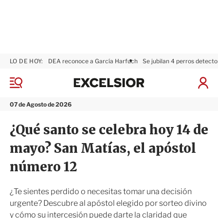
LO DE HOY:
DEA reconoce a García Harfuch
Se jubilan 4 perros detecto
E
x
M
I
c
e
n
n
e
i
07 de Agosto de 2026
ú
l
c
s
i
¿Qué santo se celebra hoy 14 de
i
a
o
r
mayo? San Matías, el apóstol
r
S
e
número 12
s
i
ó
¿Te sientes perdido o necesitas tomar una decisión
n
urgente? Descubre al apóstol elegido por sorteo divino
y cómo su intercesión puede darte la claridad que