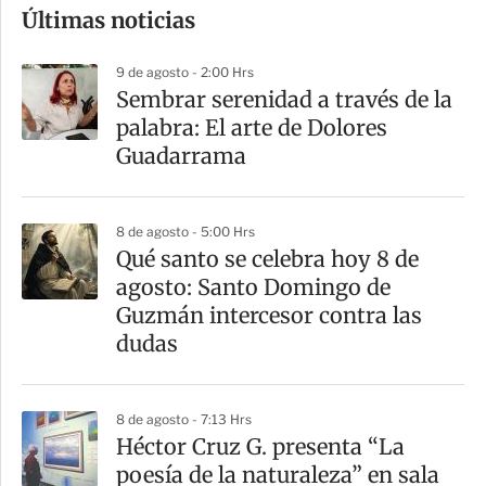
Últimas noticias
m
p
9 de agosto - 2:00 Hrs
a
Sembrar serenidad a través de la
r
palabra: El arte de Dolores
t
Guadarrama
i
r
8 de agosto - 5:00 Hrs
Qué santo se celebra hoy 8 de
agosto: Santo Domingo de
Guzmán intercesor contra las
dudas
8 de agosto - 7:13 Hrs
Héctor Cruz G. presenta “La
poesía de la naturaleza” en sala