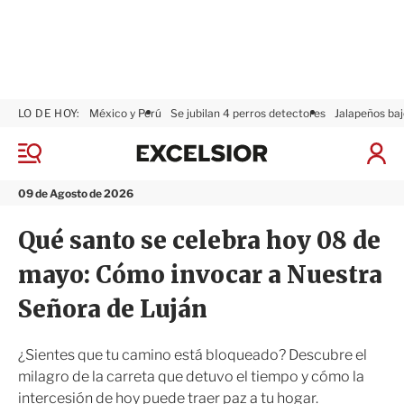
LO DE HOY:
México y Perú
Se jubilan 4 perros detectores
Jalapeños baj
E
x
M
I
c
e
n
n
e
i
09 de Agosto de 2026
ú
l
c
s
i
Qué santo se celebra hoy 08 de
i
a
o
r
mayo: Cómo invocar a Nuestra
r
S
e
Señora de Luján
s
i
ó
¿Sientes que tu camino está bloqueado? Descubre el
n
milagro de la carreta que detuvo el tiempo y cómo la
intercesión de hoy puede traer paz a tu hogar.