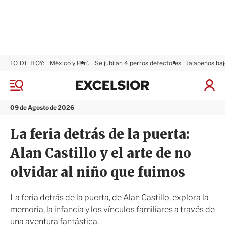
LO DE HOY:
México y Perú
Se jubilan 4 perros detectores
Jalapeños baj
E
x
M
I
c
e
n
n
e
i
09 de Agosto de 2026
ú
l
c
s
i
La feria detrás de la puerta:
i
a
o
r
Alan Castillo y el arte de no
r
S
e
olvidar al niño que fuimos
s
i
ó
La feria detrás de la puerta, de Alan Castillo, explora la
n
memoria, la infancia y los vínculos familiares a través de
una aventura fantástica.