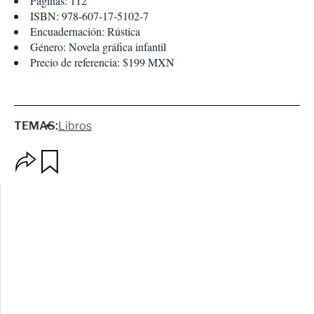
Páginas: 112
ISBN: 978-607-17-5102-7
Encuadernación: Rústica
Género: Novela gráfica infantil
Precio de referencia: $199 MXN
TEMAS:
Libros
O
G
p
u
c
a
i
r
o
d
n
a
e
r
s