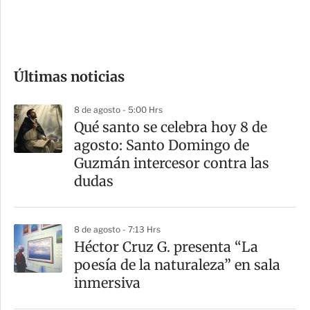
d
e
c
o
Últimas noticias
m
p
8 de agosto - 5:00 Hrs
a
Qué santo se celebra hoy 8 de
r
agosto: Santo Domingo de
t
Guzmán intercesor contra las
i
dudas
r
8 de agosto - 7:13 Hrs
Héctor Cruz G. presenta “La
poesía de la naturaleza” en sala
inmersiva