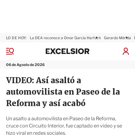
LO DE HOY:
La DEA reconoce a Omar García Harfuch
Gerardo Mérida
E
x
M
I
c
e
n
n
e
i
06 de Agosto de 2026
ú
l
c
s
i
VIDEO: Así asaltó a
i
a
o
r
automovilista en Paseo de la
r
S
e
Reforma y así acabó
s
i
ó
Un asalto a automovilista en Paseo de la Reforma,
n
cruce con Circuito Interior, fue captado en video y se
hizo viral en redes sociales.