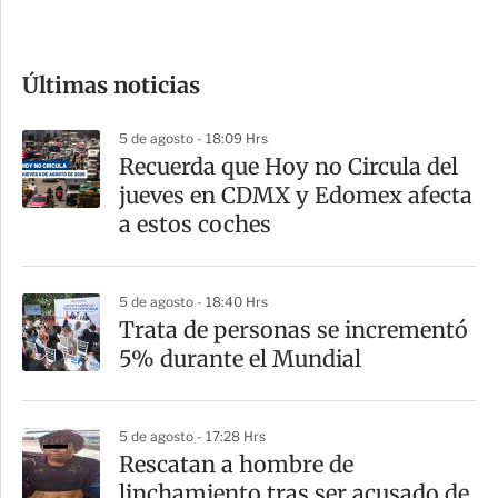
c
o
Últimas noticias
m
p
5 de agosto - 18:09 Hrs
a
Recuerda que Hoy no Circula del
r
jueves en CDMX y Edomex afecta
t
a estos coches
i
r
5 de agosto - 18:40 Hrs
Trata de personas se incrementó
5% durante el Mundial
5 de agosto - 17:28 Hrs
Rescatan a hombre de
linchamiento tras ser acusado de