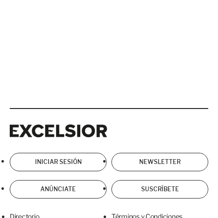
Excelsior
Excelsior
INICIAR SESIÓN
NEWSLETTER
ANÚNCIATE
SUSCRÍBETE
Directorio
Términos y Condiciones