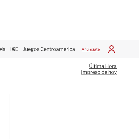
cia
ICE
Juegos Centroamericanos
Anúnciate
I
n
i
Última Hora
c
Impreso de hoy
i
a
r
S
e
s
i
ó
n