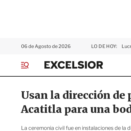
06 de Agosto de 2026
LO DE HOY:
Luc
E
x
M
c
e
e
n
l
ú
s
Usan la dirección de
i
o
Acatitla para una bo
r
La ceremonia civil fue en instalaciones de la 