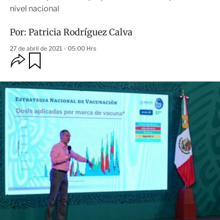
nivel nacional
Por:
Patricia Rodríguez Calva
27 de abril de 2021 - 05:00 Hrs
O
G
u
p
a
c
r
i
d
o
a
n
r
e
s
d
e
c
o
m
p
a
r
t
i