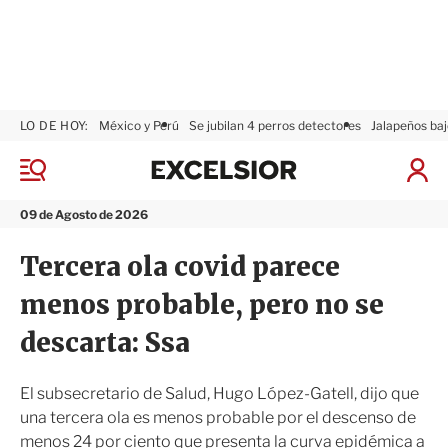
LO DE HOY:
México y Perú
Se jubilan 4 perros detectores
Jalapeños baj
E
x
M
I
c
e
n
n
e
i
09 de Agosto de 2026
ú
l
c
s
i
Tercera ola covid parece
i
a
o
r
menos probable, pero no se
r
S
e
descarta: Ssa
s
i
ó
El subsecretario de Salud, Hugo López-Gatell, dijo que
n
una tercera ola es menos probable por el descenso de
menos 24 por ciento que presenta la curva epidémica a