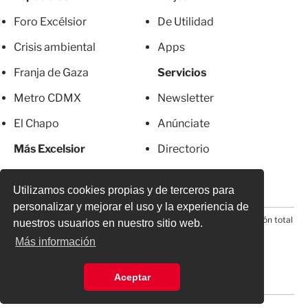
Foro Excélsior
De Utilidad
Crisis ambiental
Apps
Franja de Gaza
Servicios
Metro CDMX
Newsletter
El Chapo
Anúnciate
Más Excelsior
Directorio
Mujeres
Suscripciones
Utilizamos cookies propias y de terceros para
personalizar y mejorar el uso y la experiencia de
© 2026 Todos los derechos reservados. Prohibida la reproducción total
nuestros usuarios en nuestro sitio web.
o parcial, incluyendo cualquier medio electrónico*
Más información
Aceptar