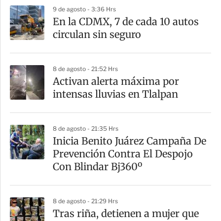
p
9 de agosto - 3:36 Hrs
a
En la CDMX, 7 de cada 10 autos
r
circulan sin seguro
t
i
8 de agosto - 21:52 Hrs
r
Activan alerta máxima por
intensas lluvias en Tlalpan
8 de agosto - 21:35 Hrs
Inicia Benito Juárez Campaña De
Prevención Contra El Despojo
Con Blindar Bj360º
8 de agosto - 21:29 Hrs
Tras riña, detienen a mujer que