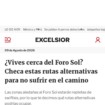
LO DE HOY:
México y Perú
Se jubilan 4 perros detectores
Jalapeños baj
E
x
M
I
c
e
n
n
e
i
09 de Agosto de 2026
ú
l
c
s
i
¿Vives cerca del Foro Sol?
i
a
o
r
Checa estas rutas alternativas
r
S
e
para no sufrir en el camino
s
i
ó
Las zonas aledañas al Foro Sol estarán repletas de
n
swifties, por lo que te decimos qué rutas alternativas
podrías ocupar.