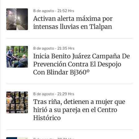
p
8 de agosto - 21:52 Hrs
a
Activan alerta máxima por
r
intensas lluvias en Tlalpan
t
i
8 de agosto - 21:35 Hrs
r
Inicia Benito Juárez Campaña De
Prevención Contra El Despojo
Con Blindar Bj360º
8 de agosto - 21:29 Hrs
Tras riña, detienen a mujer que
hirió a su pareja en el Centro
Histórico