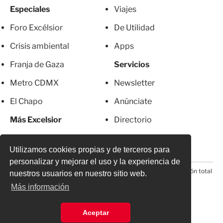
Especiales
Viajes
Foro Excélsior
De Utilidad
Crisis ambiental
Apps
Franja de Gaza
Servicios
Metro CDMX
Newsletter
El Chapo
Anúnciate
Más Excelsior
Directorio
Mujeres
Suscripciones
Utilizamos cookies propias y de terceros para
personalizar y mejorar el uso y la experiencia de
© 2026 Todos los derechos reservados. Prohibida la reproducción total
nuestros usuarios en nuestro sitio web.
o parcial, incluyendo cualquier medio electrónico*
Más información
Aceptar