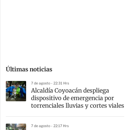
o
d
n
a
e
r
s
d
e
c
o
Últimas noticias
m
p
7 de agosto - 22:31 Hrs
a
Alcaldía Coyoacán despliega
r
dispositivo de emergencia por
t
torrenciales lluvias y cortes viales
i
r
7 de agosto - 22:17 Hrs