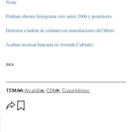
Norte
Podrían obtener holograma cero autos 2006 y posteriores
Detienen a ladrón de celulares en inmediaciones del Metro
Asaltan sucursal bancaria en Avenida Cafetales
mca
TEMAS:
Alcaldías
CDMX
Cuauhtémoc
O
G
p
u
c
a
i
r