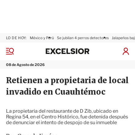
LO DE HOY:
México y Perú
Se jubilan 4 perros detectores
Jalapeños baj
E
x
M
I
c
e
n
n
e
i
08 de Agosto de 2026
ú
l
c
s
i
Retienen a propietaria de local
i
a
o
r
invadido en Cuauhtémoc
r
S
e
s
i
La propietaria del restaurante de D Zib, ubicado en
ó
Regina 54, en el Centro Histórico, fue detenida después
n
de denunciar el intento de despojo de su inmueble