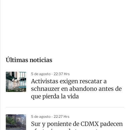
n
a
e
r
s
d
e
c
o
Últimas noticias
m
p
5 de agosto - 22:37 Hrs
a
Activistas exigen rescatar a
r
schnauzer en abandono antes de
t
que pierda la vida
i
r
5 de agosto - 22:27 Hrs
Sur y poniente de CDMX padecen