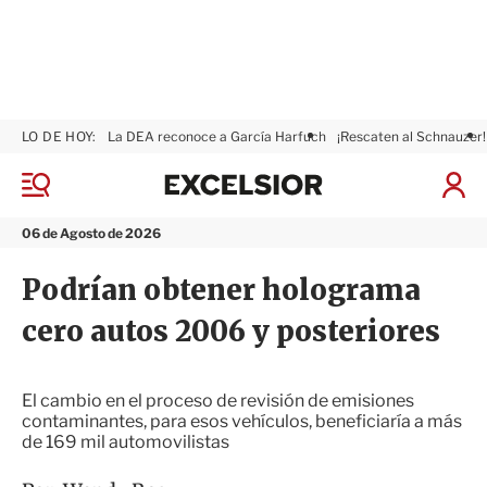
LO DE HOY:
La DEA reconoce a García Harfuch
¡Rescaten al Schnauzer!
E
x
M
I
c
e
n
n
e
i
06 de Agosto de 2026
ú
l
c
s
i
Podrían obtener holograma
i
a
o
r
cero autos 2006 y posteriores
r
S
e
s
i
El cambio en el proceso de revisión de emisiones
ó
contaminantes, para esos vehículos, beneficiaría a más
n
de 169 mil automovilistas