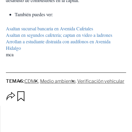
desabasto de combustibles en la capital.
También puedes ver:
Asaltan sucursal bancaria en Avenida Cafetales
Asaltan en segundos cafetería; captan en video a ladrones
Arrollan a estudiante distraída con audífonos en Avenida
Hidalgo
mca
TEMAS:
CDMX
Medio ambiente
Verificación vehicular
O
G
p
u
c
a
i
r
o
d