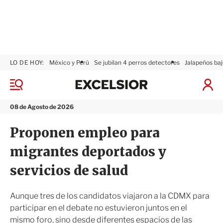
LO DE HOY:
México y Perú
Se jubilan 4 perros detectores
Jalapeños baj
E
x
M
I
c
e
n
n
e
i
08 de Agosto de 2026
ú
l
c
s
i
Proponen empleo para
i
a
o
r
migrantes deportados y
r
S
e
servicios de salud
s
i
ó
Aunque tres de los candidatos viajaron a la CDMX para
n
participar en el debate no estuvieron juntos en el
mismo foro, sino desde diferentes espacios de las