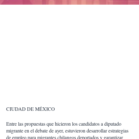
r
CIUDAD DE MÉXICO
Entre las propuestas que hicieron los candidatos a diputado
migrante en el debate de ayer, estuvieron desarrollar estrategias
de empleo para migrantes chilangos deportados y garantizar