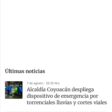
c
a
i
r
o
d
n
a
e
r
s
d
e
c
o
Últimas noticias
m
p
7 de agosto - 22:31 Hrs
a
Alcaldía Coyoacán despliega
r
dispositivo de emergencia por
t
torrenciales lluvias y cortes viales
i