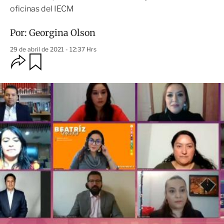
oficinas del IECM
Por:
Georgina Olson
29 de abril de 2021 - 12:37 Hrs
O
G
u
p
a
c
r
i
d
o
a
n
r
e
s
d
e
c
o
m
p
a
r
t
i