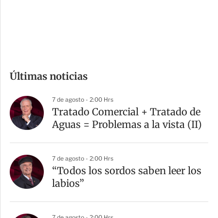
s
d
e
c
o
m
Últimas noticias
p
a
7 de agosto - 2:00 Hrs
r
Tratado Comercial + Tratado de
t
Aguas = Problemas a la vista (II)
i
r
7 de agosto - 2:00 Hrs
“Todos los sordos saben leer los
labios”
7 de agosto - 2:00 Hrs