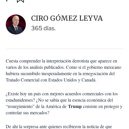
u
p
a
c
r
i
d
CIRO GÓMEZ LEYVA
o
a
n
r
365 días.
e
s
d
e
c
o
Cuesta comprender la interpretación derrotista que aparece en
m
varios de los análisis publicados. Como si el gobierno mexicano
p
a
hubiera sucumbido inesperadamente en la renegociación del
r
Tratado Comercial con Estados Unidos y Canadá.
t
i
¿Existe hoy un país con mejores acuerdos comerciales con los
r
estadunidenses? ¿No se sabía que la esencia económica del
Trump
“resurgimiento” de la América de
consiste en proteger y
controlar sus mercados?
De ahí la sorpresa ante quienes recibieron la noticia de que