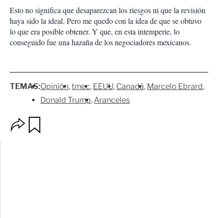
Esto no significa que desaparezcan los riesgos ni que la revisión
haya sido la ideal. Pero me quedo con la idea de que se obtuvo
lo que era posible obtener. Y que, en esta intemperie, lo
conseguido fue una hazaña de los negociadores mexicanos.
TEMAS:
Opinión
tmec
EEUU
Canadá
Marcelo Ebrard
Donald Trump
Aranceles
O
G
p
u
c
a
i
r
o
d
n
a
e
r