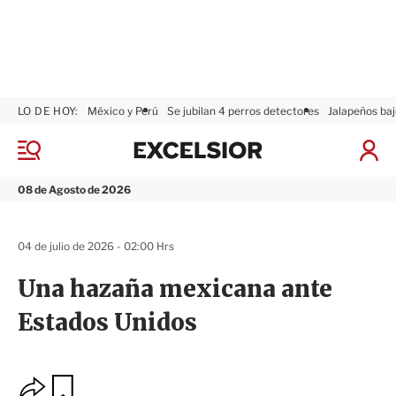
LO DE HOY:
México y Perú
Se jubilan 4 perros detectores
Jalapeños baj
E
x
M
I
c
e
n
n
e
i
08 de Agosto de 2026
ú
l
c
s
i
i
a
04 de julio de 2026 - 02:00 Hrs
o
r
r
S
Una hazaña mexicana ante
e
s
Estados Unidos
i
ó
n
O
G