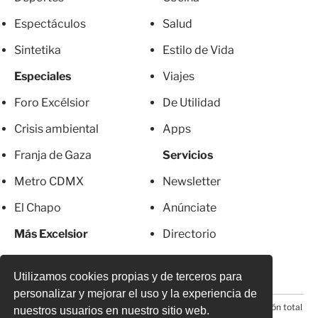
Espectáculos
Salud
Sintetika
Estilo de Vida
Especiales
Viajes
Foro Excélsior
De Utilidad
Crisis ambiental
Apps
Franja de Gaza
Servicios
Metro CDMX
Newsletter
El Chapo
Anúnciate
Más Excelsior
Directorio
Mujeres
Suscripciones
Utilizamos cookies propias y de terceros para
personalizar y mejorar el uso y la experiencia de
© 2026 Todos los derechos reservados. Prohibida la reproducción total
nuestros usuarios en nuestro sitio web.
o parcial, incluyendo cualquier medio electrónico*