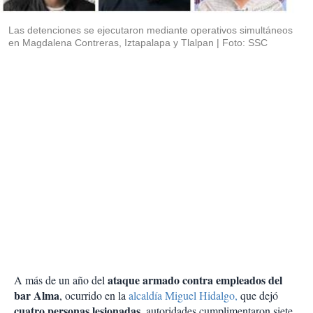
i
r
Las detenciones se ejecutaron mediante operativos simultáneos
en Magdalena Contreras, Iztapalapa y Tlalpan
Foto: SSC
ataque armado contra empleados del
A más de un año del
bar Alma
, ocurrido en la
alcaldía Miguel Hidalgo,
que dejó
cuatro personas lesionadas
, autoridades cumplimentaron siete