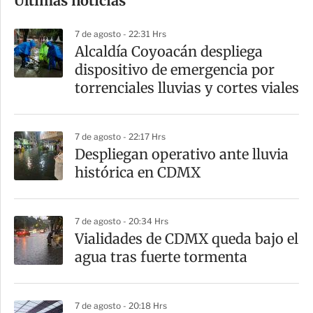
Últimas noticias
m
p
7 de agosto - 22:31 Hrs
a
Alcaldía Coyoacán despliega
r
dispositivo de emergencia por
t
torrenciales lluvias y cortes viales
i
r
7 de agosto - 22:17 Hrs
Despliegan operativo ante lluvia
histórica en CDMX
7 de agosto - 20:34 Hrs
Vialidades de CDMX queda bajo el
agua tras fuerte tormenta
7 de agosto - 20:18 Hrs