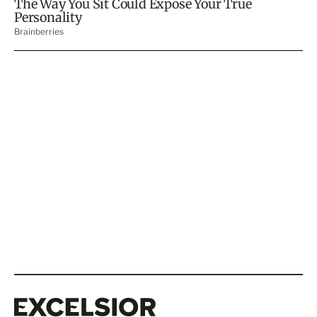
Excelsior
Excelsior