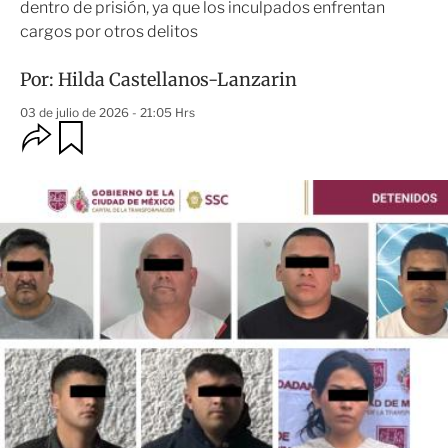
dentro de prisión, ya que los inculpados enfrentan
cargos por otros delitos
Por:
Hilda Castellanos-Lanzarin
03 de julio de 2026 - 21:05 Hrs
O
G
u
p
a
c
r
i
d
o
a
n
r
e
s
d
e
c
o
m
p
a
r
t