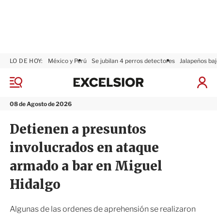
LO DE HOY:
México y Perú
Se jubilan 4 perros detectores
Jalapeños baj
E
x
M
I
c
e
n
n
e
i
08 de Agosto de 2026
ú
l
c
s
i
Detienen a presuntos
i
a
o
r
involucrados en ataque
r
S
e
armado a bar en Miguel
s
i
Hidalgo
ó
n
Algunas de las ordenes de aprehensión se realizaron