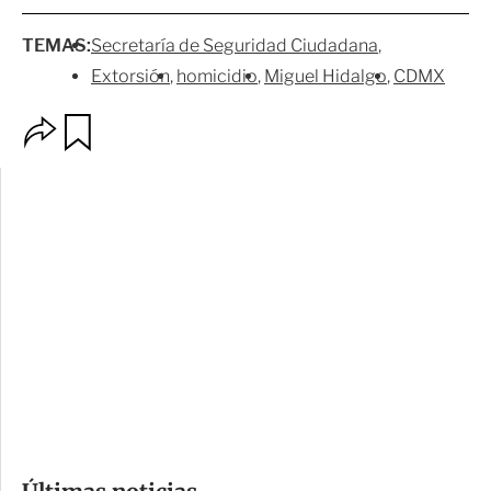
TEMAS:
Secretaría de Seguridad Ciudadana
Extorsión
homicidio
Miguel Hidalgo
CDMX
O
G
p
u
c
a
i
r
o
d
n
a
e
r
s
d
e
c
o