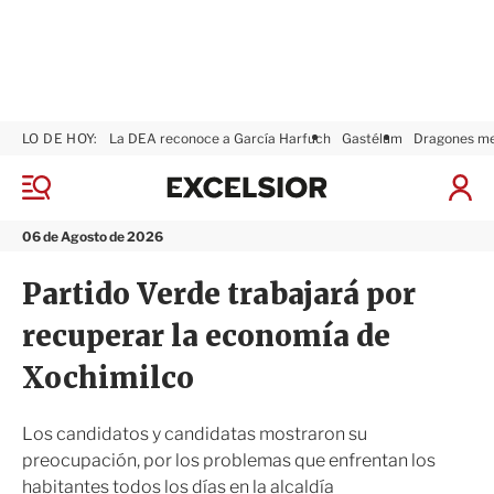
LO DE HOY:
La DEA reconoce a García Harfuch
Gastélum
Dragones m
E
x
M
I
c
e
n
n
e
i
06 de Agosto de 2026
ú
l
c
s
i
Partido Verde trabajará por
i
a
o
r
recuperar la economía de
r
S
e
Xochimilco
s
i
ó
Los candidatos y candidatas mostraron su
n
preocupación, por los problemas que enfrentan los
habitantes todos los días en la alcaldía