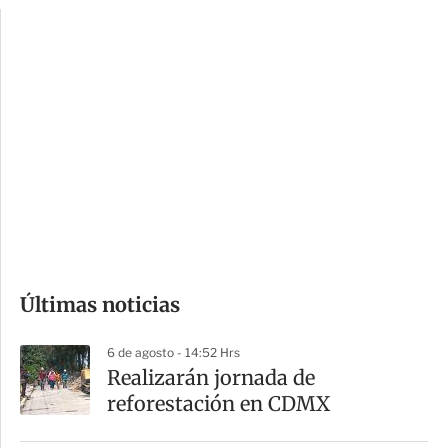
p
u
c
a
i
r
o
d
n
a
e
r
s
d
e
c
o
Últimas noticias
m
p
6 de agosto - 14:52 Hrs
a
Realizarán jornada de
r
reforestación en CDMX
t