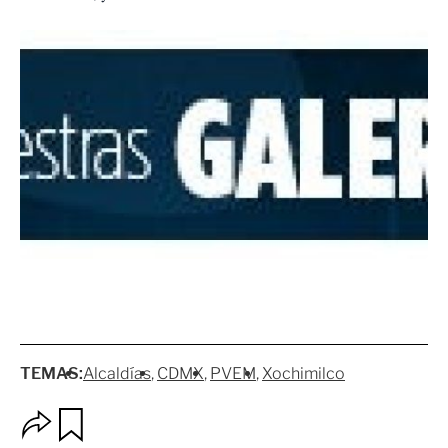
TEMAS:
Alcaldías
CDMX
PVEM
Xochimilco
O
G