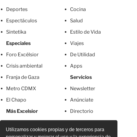
Deportes
Cocina
Espectáculos
Salud
Sintetika
Estilo de Vida
Especiales
Viajes
Foro Excélsior
De Utilidad
Crisis ambiental
Apps
Franja de Gaza
Servicios
Metro CDMX
Newsletter
El Chapo
Anúnciate
Más Excelsior
Directorio
Mujeres
Suscripciones
Utilizamos cookies propias y de terceros para
personalizar y mejorar el uso y la experiencia de