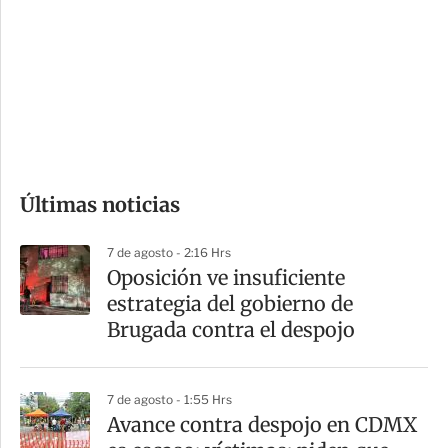
n
a
e
r
s
d
e
c
o
Últimas noticias
m
p
7 de agosto - 2:16 Hrs
a
Oposición ve insuficiente
r
estrategia del gobierno de
t
Brugada contra el despojo
i
r
7 de agosto - 1:55 Hrs
Avance contra despojo en CDMX