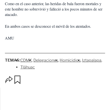
Como en el caso anterior, las heridas de bala fueron mortales y
este hombre no sobrevivió y falleció a los pocos minutos de ser
atacado.
En ambos casos se desconoce el móvil de los atentados.
AMU
TEMAS:
CDMX
Delegaciones
Homicidios
Iztapalapa
Tláhuac
O
G
p
u
c
a
i
r
o
d