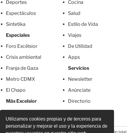
Deportes
Cocina
Espectáculos
Salud
Sintetika
Estilo de Vida
Especiales
Viajes
Foro Excélsior
De Utilidad
Crisis ambiental
Apps
Franja de Gaza
Servicios
Metro CDMX
Newsletter
El Chapo
Anúnciate
Más Excelsior
Directorio
Mujeres
Suscripciones
Utilizamos cookies propias y de terceros para
personalizar y mejorar el uso y la experiencia de
© 2026 Todos los derechos reservados. Prohibida la reproducción total