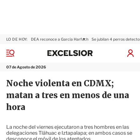
LO DE HOY:
DEA reconoce a García Harfuch
Se jubilan 4 perros detecto
E
x
M
I
c
e
n
n
e
i
07 de Agosto de 2026
ú
l
c
s
i
Noche violenta en CDMX;
i
a
o
r
matan a tres en menos de una
r
S
e
hora
s
i
ó
n
La noche del viernes ejecutaron a tres hombres en las
delegaciones Tláhuac e Iztapalapa; en ambos casos se
desconoce el móvil de los atentados