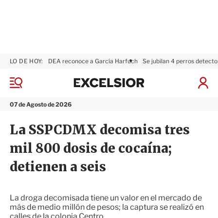
LO DE HOY:
DEA reconoce a García Harfuch
Se jubilan 4 perros detecto
E
x
M
I
c
e
n
n
e
i
07 de Agosto de 2026
ú
l
c
s
i
La SSPCDMX decomisa tres
i
a
o
r
mil 800 dosis de cocaína;
r
S
e
detienen a seis
s
i
ó
n
La droga decomisada tiene un valor en el mercado de
más de medio millón de pesos; la captura se realizó en
calles de la colonia Centro