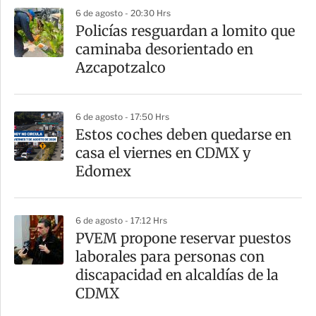
p
6 de agosto - 20:30 Hrs
a
Policías resguardan a lomito que
r
caminaba desorientado en
t
Azcapotzalco
i
r
6 de agosto - 17:50 Hrs
Estos coches deben quedarse en
casa el viernes en CDMX y
Edomex
6 de agosto - 17:12 Hrs
PVEM propone reservar puestos
laborales para personas con
discapacidad en alcaldías de la
CDMX