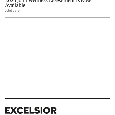
Excelsior
Excelsior