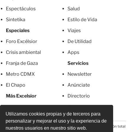
Espectáculos
Salud
Sintetika
Estilo de Vida
Especiales
Viajes
Foro Excélsior
De Utilidad
Crisis ambiental
Apps
Franja de Gaza
Servicios
Metro CDMX
Newsletter
El Chapo
Anúnciate
Más Excelsior
Directorio
Mujeres
Suscripciones
Utilizamos cookies propias y de terceros para
personalizar y mejorar el uso y la experiencia de
© 2026 Todos los derechos reservados. Prohibida la reproducción total
nuestros usuarios en nuestro sitio web.
o parcial, incluyendo cualquier medio electrónico*