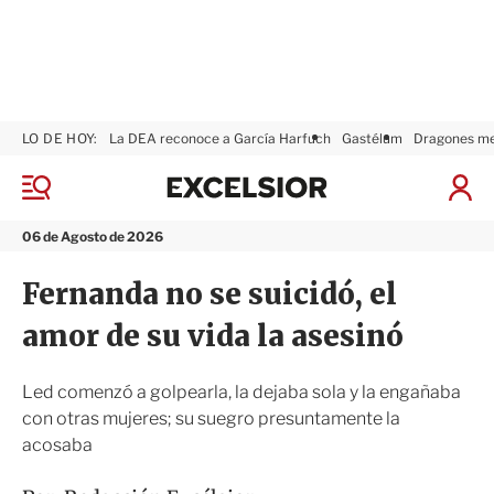
LO DE HOY:
La DEA reconoce a García Harfuch
Gastélum
Dragones m
E
x
M
I
c
e
n
n
e
i
06 de Agosto de 2026
ú
l
c
s
i
Fernanda no se suicidó, el
i
a
o
r
amor de su vida la asesinó
r
S
e
s
Led comenzó a golpearla, la dejaba sola y la engañaba
i
con otras mujeres; su suegro presuntamente la
ó
acosaba
n