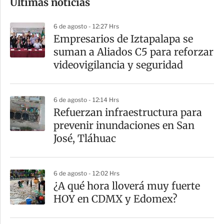
Últimas noticias
m
p
6 de agosto - 12:27 Hrs
a
Empresarios de Iztapalapa se
r
suman a Aliados C5 para reforzar
t
videovigilancia y seguridad
i
r
6 de agosto - 12:14 Hrs
Refuerzan infraestructura para
prevenir inundaciones en San
José, Tláhuac
6 de agosto - 12:02 Hrs
¿A qué hora lloverá muy fuerte
HOY en CDMX y Edomex?