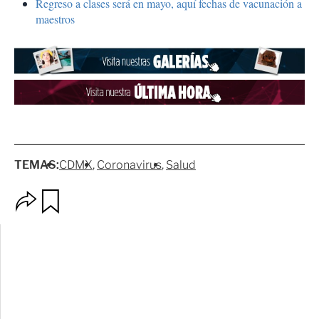
Regreso a clases será en mayo, aquí fechas de vacunación a
maestros
TEMAS:
CDMX
Coronavirus
Salud
O
G
p
u
c
a
i
r
o
d
n
a
e
r