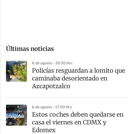
s
d
e
c
o
Últimas noticias
m
p
6 de agosto - 20:30 Hrs
a
Policías resguardan a lomito que
r
caminaba desorientado en
t
Azcapotzalco
i
r
6 de agosto - 17:50 Hrs
Estos coches deben quedarse en
casa el viernes en CDMX y
Edomex