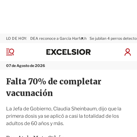
LO DE HOY:
DEA reconoce a García Harfuch
Se jubilan 4 perros detecto
E
x
M
I
c
e
n
n
e
i
07 de Agosto de 2026
ú
l
c
s
i
Falta 70% de completar
i
a
o
r
vacunación
r
S
e
s
La Jefa de Gobierno, Claudia Sheinbaum, dijo que la
i
primera dosis ya se aplicó a casi la totalidad de los
ó
adultos de 60 años y más.
n