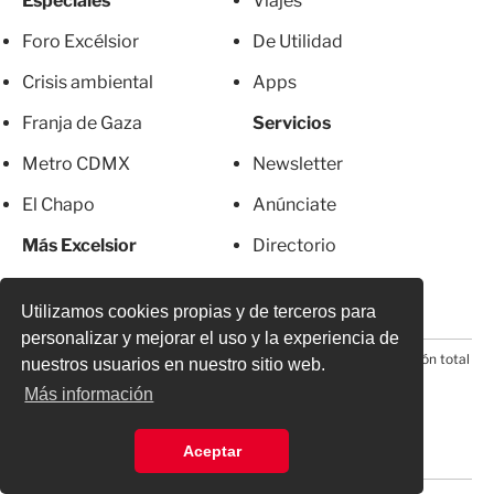
Especiales
Viajes
Foro Excélsior
De Utilidad
Crisis ambiental
Apps
Franja de Gaza
Servicios
Metro CDMX
Newsletter
El Chapo
Anúnciate
Más Excelsior
Directorio
Mujeres
Suscripciones
Utilizamos cookies propias y de terceros para
personalizar y mejorar el uso y la experiencia de
© 2026 Todos los derechos reservados. Prohibida la reproducción total
nuestros usuarios en nuestro sitio web.
o parcial, incluyendo cualquier medio electrónico*
Más información
Aceptar