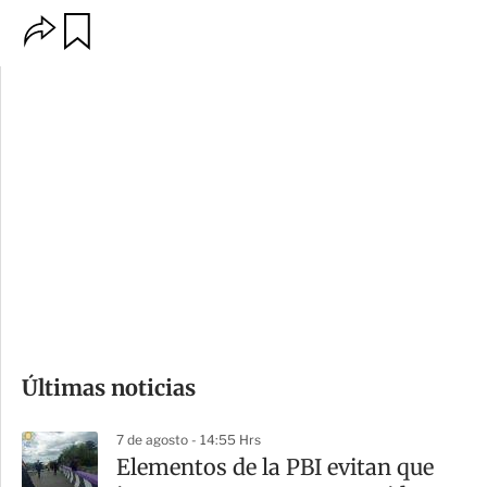
O
G
p
u
c
a
i
r
o
d
n
a
e
r
s
d
e
c
o
Últimas noticias
m
p
7 de agosto - 14:55 Hrs
a
Elementos de la PBI evitan que
r