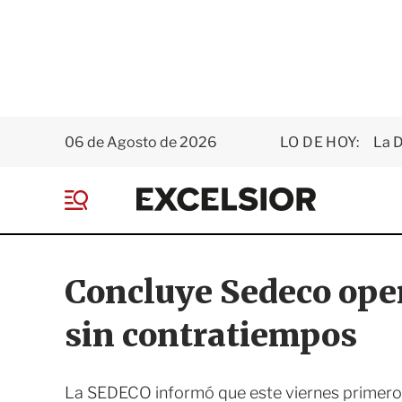
06 de Agosto de 2026
LO DE HOY:
La D
E
x
M
c
e
e
n
l
ú
s
Concluye Sedeco ope
i
o
sin contratiempos
r
La SEDECO informó que este viernes primero d