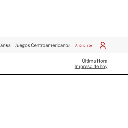
canos
Juegos Centroamericanos
Anúnciate
I
n
i
Última Hora
c
Impreso de hoy
i
a
r
S
e
s
i
ó
n