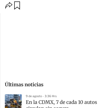
O
G
p
u
c
a
i
r
o
d
n
a
e
r
s
d
e
c
o
Últimas noticias
m
p
9 de agosto - 3:36 Hrs
a
En la CDMX, 7 de cada 10 autos
r