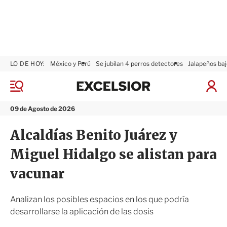
LO DE HOY:
México y Perú
Se jubilan 4 perros detectores
Jalapeños baj
E
x
M
I
c
e
n
n
e
i
09 de Agosto de 2026
ú
l
c
s
i
Alcaldías Benito Juárez y
i
a
o
r
Miguel Hidalgo se alistan para
r
S
e
vacunar
s
i
ó
Analizan los posibles espacios en los que podría
n
desarrollarse la aplicación de las dosis