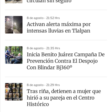
circulan sin seguro
t
i
8 de agosto - 21:52 Hrs
r
Activan alerta máxima por
intensas lluvias en Tlalpan
8 de agosto - 21:35 Hrs
Inicia Benito Juárez Campaña De
Prevención Contra El Despojo
Con Blindar Bj360º
8 de agosto - 21:29 Hrs
Tras riña, detienen a mujer que
hirió a su pareja en el Centro
Histórico