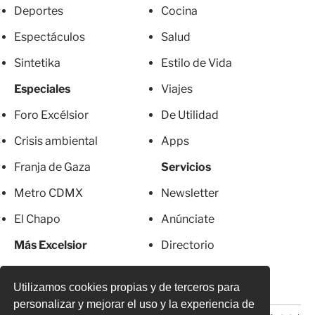
Deportes
Cocina
Espectáculos
Salud
Sintetika
Estilo de Vida
Especiales
Viajes
Foro Excélsior
De Utilidad
Crisis ambiental
Apps
Franja de Gaza
Servicios
Metro CDMX
Newsletter
El Chapo
Anúnciate
Más Excelsior
Directorio
Mujeres
Suscripciones
Utilizamos cookies propias y de terceros para
personalizar y mejorar el uso y la experiencia de