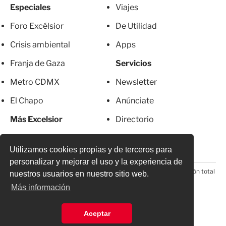
Especiales
Viajes
Foro Excélsior
De Utilidad
Crisis ambiental
Apps
Franja de Gaza
Servicios
Metro CDMX
Newsletter
El Chapo
Anúnciate
Más Excelsior
Directorio
Mujeres
Suscripciones
Utilizamos cookies propias y de terceros para
personalizar y mejorar el uso y la experiencia de
© 2026 Todos los derechos reservados. Prohibida la reproducción total
nuestros usuarios en nuestro sitio web.
o parcial, incluyendo cualquier medio electrónico*
Más información
Aceptar