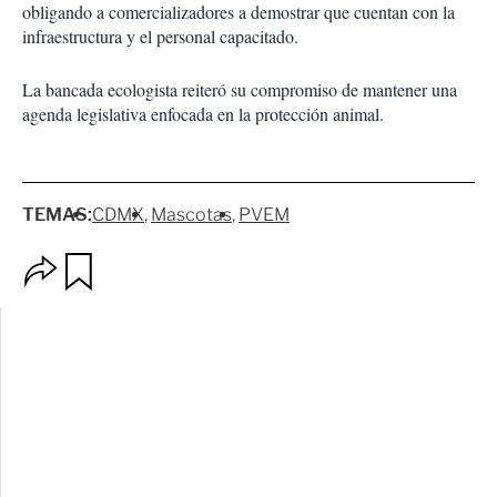
obligando a comercializadores a demostrar que cuentan con la
infraestructura y el personal capacitado.
La bancada ecologista reiteró su compromiso de mantener una
agenda legislativa enfocada en la protección animal.
TEMAS:
CDMX
Mascotas
PVEM
O
G
p
u
c
a
i
r
o
d
n
a
e
r
s