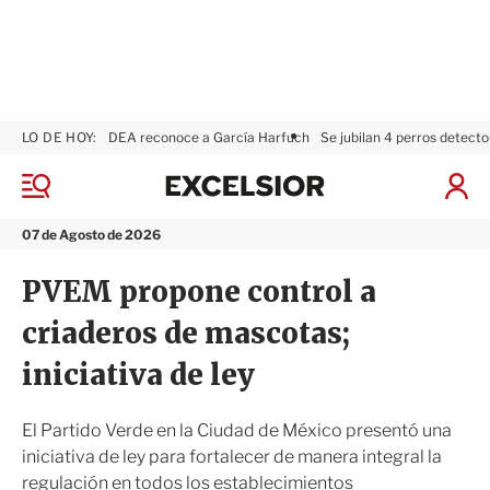
LO DE HOY:
DEA reconoce a García Harfuch
Se jubilan 4 perros detecto
E
x
M
I
c
e
n
n
e
i
07 de Agosto de 2026
ú
l
c
s
i
PVEM propone control a
i
a
o
r
criaderos de mascotas;
r
S
e
iniciativa de ley
s
i
ó
El Partido Verde en la Ciudad de México presentó una
n
iniciativa de ley para fortalecer de manera integral la
regulación en todos los establecimientos