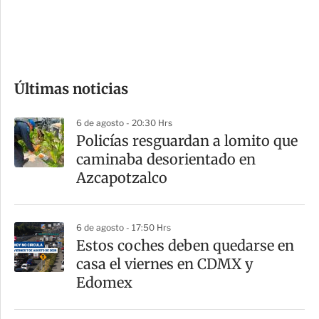
d
e
c
o
Últimas noticias
m
p
6 de agosto - 20:30 Hrs
a
Policías resguardan a lomito que
r
caminaba desorientado en
t
Azcapotzalco
i
r
6 de agosto - 17:50 Hrs
Estos coches deben quedarse en
casa el viernes en CDMX y
Edomex