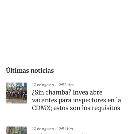
o
d
n
a
e
r
s
d
e
c
o
Últimas noticias
m
p
10 de agosto - 12:53 Hrs
a
¿Sin chamba? Invea abre
r
vacantes para inspectores en la
t
CDMX; estos son los requisitos
i
r
10 de agosto - 12:51 Hrs