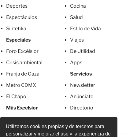
Deportes
Cocina
Espectáculos
Salud
Sintetika
Estilo de Vida
Especiales
Viajes
Foro Excélsior
De Utilidad
Crisis ambiental
Apps
Franja de Gaza
Servicios
Metro CDMX
Newsletter
El Chapo
Anúnciate
Más Excelsior
Directorio
Mujeres
Suscripciones
Utilizamos cookies propias y de terceros para
personalizar y mejorar el uso y la experiencia de