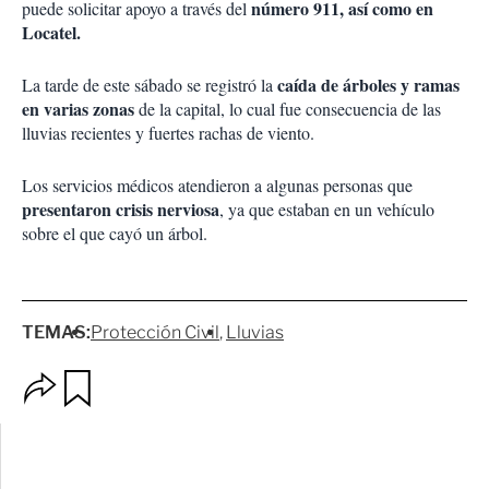
número 911, así como en
puede solicitar apoyo a través del
Locatel.
caída de árboles y ramas
La tarde de este sábado se registró la
en varias zonas
de la capital, lo cual fue consecuencia de las
lluvias recientes y fuertes rachas de viento.
Los servicios médicos atendieron a algunas personas que
presentaron crisis nerviosa
, ya que estaban en un vehículo
sobre el que cayó un árbol.
TEMAS:
Protección Civil
Lluvias
O
G
p
u
c
a
i
r