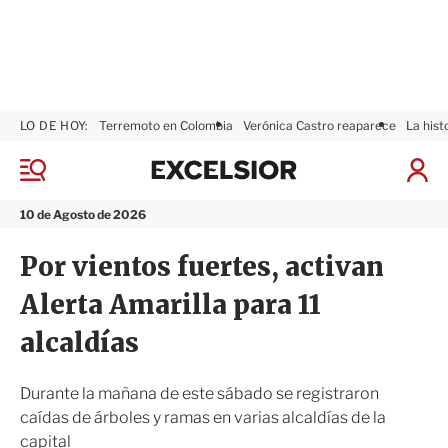
LO DE HOY:
Terremoto en Colombia
Verónica Castro reaparece
La hist
E
x
M
I
c
e
n
n
e
i
10 de Agosto de 2026
ú
l
c
s
i
Por vientos fuertes, activan
i
a
o
r
Alerta Amarilla para 11
r
S
e
alcaldías
s
i
ó
Durante la mañana de este sábado se registraron
n
caídas de árboles y ramas en varias alcaldías de la
capital