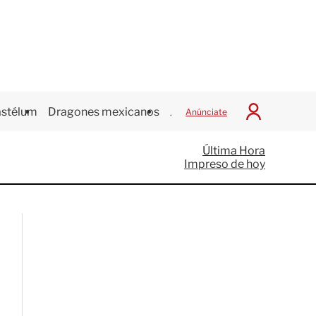
stélum
Dragones mexicanos
Juegos Centroamericanos
Anúnciate
I
n
i
Última Hora
c
Impreso de hoy
i
a
r
S
e
s
i
ó
n