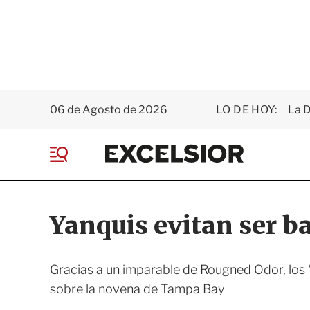
06 de Agosto de 2026
LO DE HOY:
La D
E
x
M
c
e
e
n
l
ú
s
Yanquis evitan ser ba
i
o
r
Gracias a un imparable de Rougned Odor, los
sobre la novena de Tampa Bay