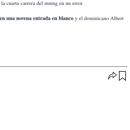
la cuarta carrera del inning en un error.
en una novena entrada en blanco
y el dominicano Albert
O
p
u
c
a
i
r
o
d
n
a
e
r