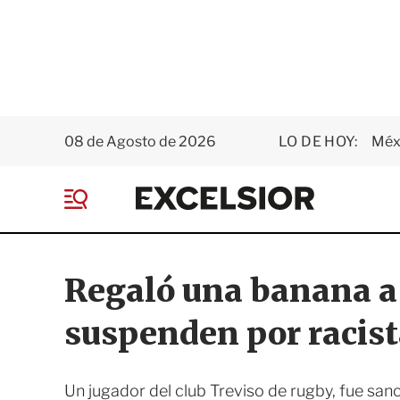
08 de Agosto de 2026
LO DE HOY:
Méxi
E
x
M
c
e
e
n
l
ú
s
Regaló una banana a
i
o
suspenden por racis
r
Un jugador del club Treviso de rugby, fue san