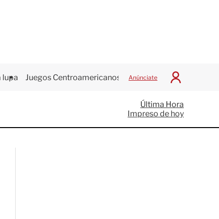
 lupa
Juegos Centroamericanos
Anúnciate
I
n
i
Última Hora
c
Impreso de hoy
i
a
r
S
e
s
i
ó
n