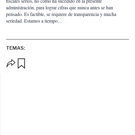
fiscales serios, no como ha sucedido en la presente
administración, para lograr cifras que nunca antes se han
pensado. Es factible, se requiere de transparencia y mucha
seriedad. Estamos a tiempo…
TEMAS:
O
G
p
u
c
a
i
r
o
d
n
a
e
r
s
d