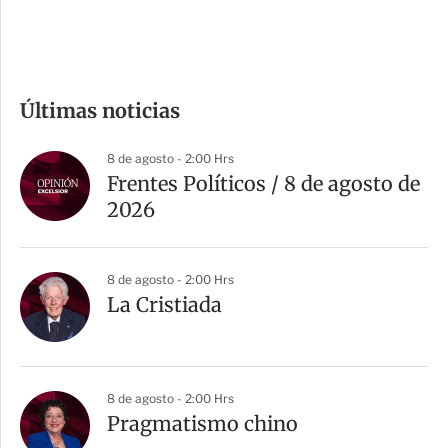
e
c
o
m
Últimas noticias
p
a
8 de agosto - 2:00 Hrs
r
Frentes Políticos / 8 de agosto de
t
2026
i
r
8 de agosto - 2:00 Hrs
La Cristiada
8 de agosto - 2:00 Hrs
Pragmatismo chino