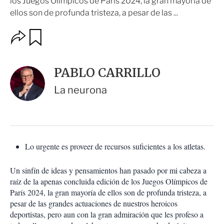
los Juegos Olímpicos de París 2024, la gran mayoría de
ellos son de profunda tristeza, a pesar de las ...
O
G
u
p
a
c
r
i
d
PABLO CARRILLO
o
a
n
r
La neurona
e
s
d
e
c
o
Lo urgente es proveer de recursos suficientes a los atletas.
m
p
a
Un sinfín de ideas y pensamientos han pasado por mi cabeza a
r
raíz de la apenas concluida edición de los Juegos Olímpicos de
t
París 2024, la gran mayoría de ellos son de profunda tristeza, a
i
pesar de las grandes actuaciones de nuestros heroicos
r
deportistas, pero aun con la gran admiración que les profeso a