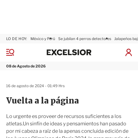
LO DE HOY:
México y Perú
Se jubilan 4 perros detectores
Jalapeños baj
E
x
M
I
c
e
n
n
e
i
08 de Agosto de 2026
ú
l
c
s
i
i
a
16 de agosto de 2024 - 01:49 Hrs
o
r
r
S
Vuelta a la página
e
s
i
Lo urgente es proveer de recursos suficientes a los
ó
atletas.Un sinfín de ideas y pensamientos han pasado
n
por mi cabeza a raíz de la apenas concluida edición de