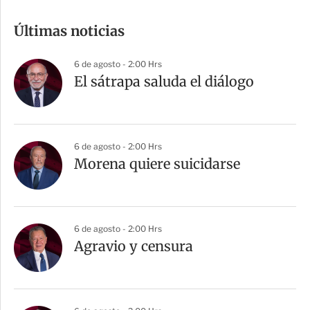
o
m
Últimas noticias
p
a
6 de agosto - 2:00 Hrs
r
El sátrapa saluda el diálogo
t
i
r
6 de agosto - 2:00 Hrs
Morena quiere suicidarse
6 de agosto - 2:00 Hrs
Agravio y censura