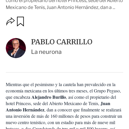
como el propietario del hotel Princess, sede del Abierto
Mexicano de Tenis, Juan Antonio Hernández, dan a ...
O
G
u
p
a
c
r
i
d
PABLO CARRILLO
o
a
n
r
La neurona
e
s
d
e
c
o
Mientras que el pesimismo y la cautela han prevalecido en la
m
economía mexicana en los últimos tres meses, el Grupo Pegaso,
p
a
Alejandro Burillo
que encabeza
, así como el propietario del
r
Juan
hotel Princess, sede del Abierto Mexicano de Tenis,
t
Antonio Hernández
, dan a conocer que finalmente se realizará
i
una inversión de más de 160 millones de pesos para construir un
r
nuevo centro tenístico, con un estadio para más de nueve mil
butacas, y dos Grandstands de tres mil y mil 500 lugares, así