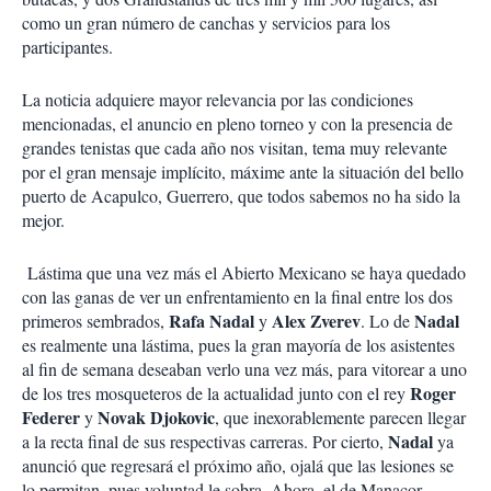
como un gran número de canchas y servicios para los
participantes.
La noticia adquiere mayor relevancia por las condiciones
mencionadas, el anuncio en pleno torneo y con la presencia de
grandes tenistas que cada año nos visitan, tema muy relevante
por el gran mensaje implícito, máxime ante la situación del bello
puerto de Acapulco, Guerrero, que todos sabemos no ha sido la
mejor.
Lástima que una vez más el Abierto Mexicano se haya quedado
con las ganas de ver un enfrentamiento en la final entre los dos
Rafa Nadal
Alex Zverev
Nadal
primeros sembrados,
y
. Lo de
es realmente una lástima, pues la gran mayoría de los asistentes
al fin de semana deseaban verlo una vez más, para vitorear a uno
Roger
de los tres mosqueteros de la actualidad junto con el rey
Federer
Novak Djokovic
y
, que inexorablemente parecen llegar
Nadal
a la recta final de sus respectivas carreras. Por cierto,
ya
anunció que regresará el próximo año, ojalá que las lesiones se
lo permitan, pues voluntad le sobra. Ahora, el de Manacor