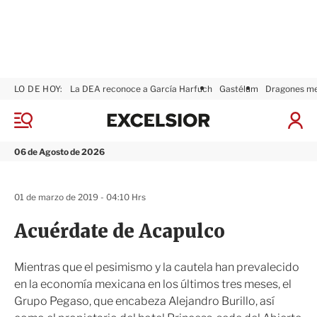
LO DE HOY:
La DEA reconoce a García Harfuch
Gastélum
Dragones m
E
x
M
I
c
e
n
n
e
i
06 de Agosto de 2026
ú
l
c
s
i
i
a
01 de marzo de 2019 - 04:10 Hrs
o
r
r
S
Acuérdate de Acapulco
e
s
i
Mientras que el pesimismo y la cautela han prevalecido
ó
en la economía mexicana en los últimos tres meses, el
n
Grupo Pegaso, que encabeza Alejandro Burillo, así