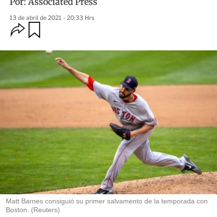
Por:
Associated Press
13 de abril de 2021 - 20:33 Hrs
O
G
u
p
a
c
r
i
d
o
a
n
r
e
s
d
e
c
o
m
p
a
r
t
i
r
Matt Barnes consiguió su primer salvamento de la temporada con
Boston. (Reuters)