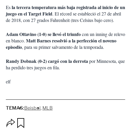
la tercera temperatura más baja registrada al inicio de un
Es
juego en el Target Field
. El récord se estableció el 27 de abril
de 2018, con 27 grados Fahrenheit (tres Celsius bajo cero).
Adam Ottavino (1-0) se llevó el triunfo
con un inning de relevo
Matt Barnes resolvió a la perfección el noveno
en blanco.
episodio
, para su primer salvamento de la temporada.
Randy Dobnak (0-2) cargó con la derrota
por Minnesota, que
ha perdido tres juegos en fila.
elf
TEMAS:
Beisbol
MLB
O
G
p
u