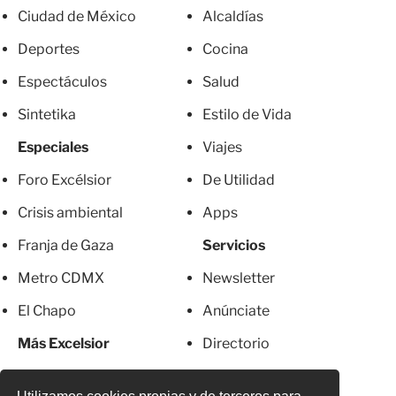
Ciudad de México
Alcaldías
Deportes
Cocina
Espectáculos
Salud
Sintetika
Estilo de Vida
Especiales
Viajes
Foro Excélsior
De Utilidad
Crisis ambiental
Apps
Franja de Gaza
Servicios
Metro CDMX
Newsletter
El Chapo
Anúnciate
Más Excelsior
Directorio
Mujeres
Suscripciones