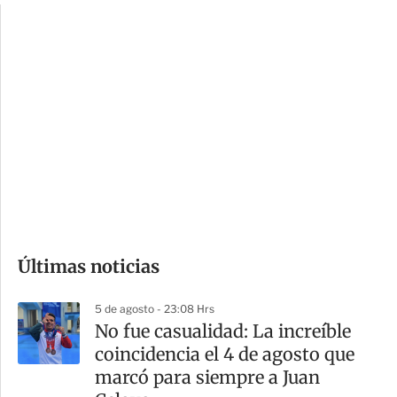
c
a
i
r
o
d
n
a
e
r
s
d
e
c
o
Últimas noticias
m
p
5 de agosto - 23:08 Hrs
a
No fue casualidad: La increíble
r
coincidencia el 4 de agosto que
t
marcó para siempre a Juan
i