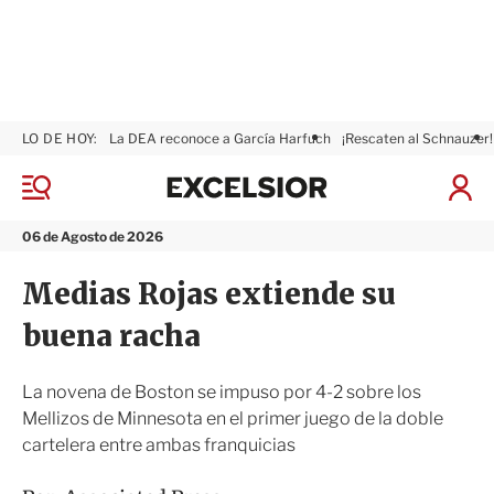
LO DE HOY:
La DEA reconoce a García Harfuch
¡Rescaten al Schnauzer!
E
x
M
I
c
e
n
n
e
i
06 de Agosto de 2026
ú
l
c
s
i
Medias Rojas extiende su
i
a
o
r
buena racha
r
S
e
s
La novena de Boston se impuso por 4-2 sobre los
i
Mellizos de Minnesota en el primer juego de la doble
ó
cartelera entre ambas franquicias
n