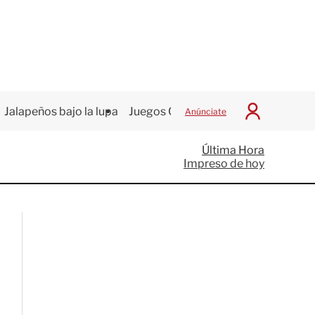
Jalapeños bajo la lupa
Juegos Centroamericanos
Anúnciate
I
n
i
Última Hora
c
Impreso de hoy
i
a
r
S
e
s
i
ó
n