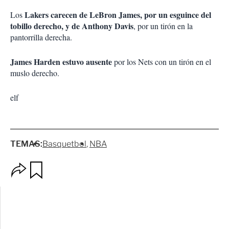
Lakers carecen de LeBron James, por un esguince del
Los
tobillo derecho, y de Anthony Davis
, por un tirón en la
pantorrilla derecha.
James Harden estuvo ausente
por los Nets con un tirón en el
muslo derecho.
elf
TEMAS:
Basquetbol
NBA
O
G
p
u
c
a
i
r
o
d