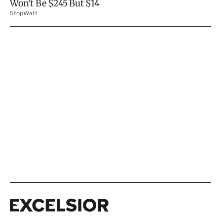
Excelsior
Excelsior