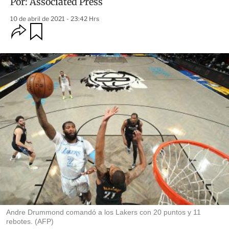
Por:
Associated Press
10 de abril de 2021 - 23:42 Hrs
O
G
u
p
a
c
r
i
d
o
a
n
r
e
s
d
e
c
o
m
p
a
r
t
i
r
Andre Drummond comandó a los Lakers con 20 puntos y 11
rebotes. (AFP)