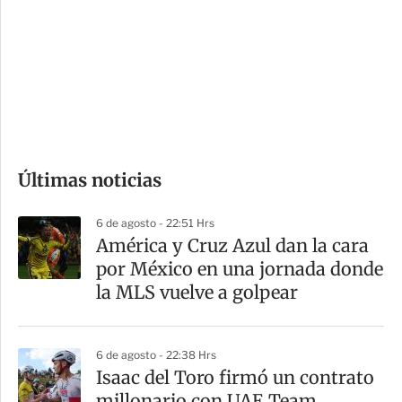
n
a
e
r
s
d
e
c
o
Últimas noticias
m
p
6 de agosto - 22:51 Hrs
a
América y Cruz Azul dan la cara
r
por México en una jornada donde
t
la MLS vuelve a golpear
i
r
6 de agosto - 22:38 Hrs
Isaac del Toro firmó un contrato
millonario con UAE Team