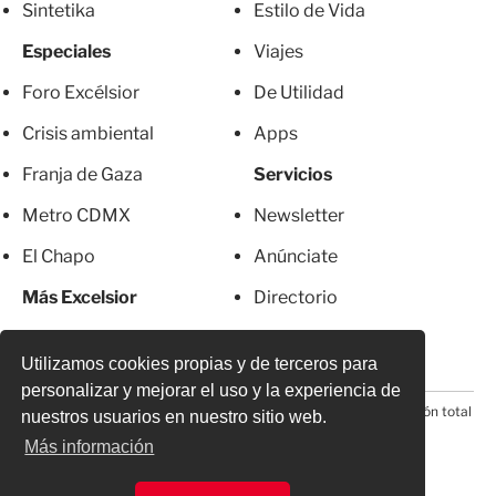
Sintetika
Estilo de Vida
Especiales
Viajes
Foro Excélsior
De Utilidad
Crisis ambiental
Apps
Franja de Gaza
Servicios
Metro CDMX
Newsletter
El Chapo
Anúnciate
Más Excelsior
Directorio
Mujeres
Suscripciones
Utilizamos cookies propias y de terceros para
personalizar y mejorar el uso y la experiencia de
© 2026 Todos los derechos reservados. Prohibida la reproducción total
nuestros usuarios en nuestro sitio web.
o parcial, incluyendo cualquier medio electrónico*
Más información