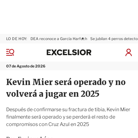
LO DE HOY:
DEA reconoce a García Harfuch
Se jubilan 4 perros detecto
E
x
M
I
c
e
n
n
e
i
07 de Agosto de 2026
ú
l
c
s
i
Kevin Mier será operado y no
i
a
o
r
volverá a jugar en 2025
r
S
e
s
Después de confirmarse su fractura de tibia, Kevin Mier
i
finalmente será operado y se perderá el resto de
ó
compromisos con Cruz Azul en 2025
n