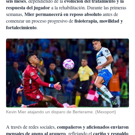
seis meses
evolución del tratamiento y la
, dependiendo de la
respuesta del jugador
a la rehabilitación. Durante las primeras
Mier permanecerá en reposo absoluto
semanas,
antes de
fisioterapia, movilidad y
comenzar un proceso progresivo de
fortalecimiento
.
Kevin Mier atajando un disparo de Berterame. (Mexsport)
compañeros y aficionados enviaron
A través de redes sociales,
mensajes de apoyo al arquero
cariño y respaldo
, reflejando el