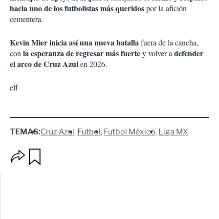
hacia uno de los futbolistas más queridos
por la afición
cementera.
Kevin Mier inicia así una nueva batalla
fuera de la cancha,
la esperanza de regresar más fuerte
defender
con
y volver a
el arco de Cruz Azul
en 2026.
elf
TEMAS:
Cruz Azul
Futbol
Futbol México
Liga MX
O
G
p
u
c
a
i
r
o
d