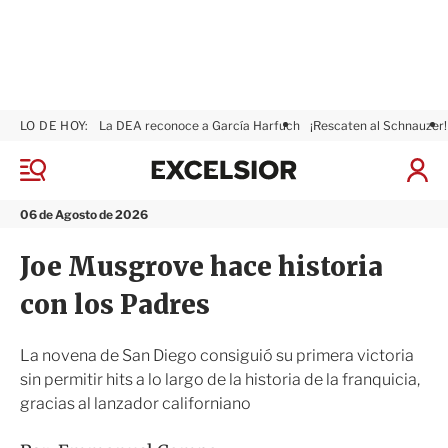
LO DE HOY:
La DEA reconoce a García Harfuch
¡Rescaten al Schnauzer!
E
x
M
I
c
e
n
n
e
i
06 de Agosto de 2026
ú
l
c
s
i
Joe Musgrove hace historia
i
a
o
r
con los Padres
r
S
e
s
La novena de San Diego consiguió su primera victoria
i
sin permitir hits a lo largo de la historia de la franquicia,
ó
gracias al lanzador californiano
n