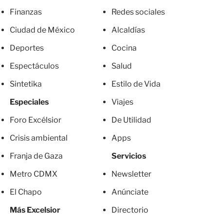
Finanzas
Redes sociales
Ciudad de México
Alcaldías
Deportes
Cocina
Espectáculos
Salud
Sintetika
Estilo de Vida
Especiales
Viajes
Foro Excélsior
De Utilidad
Crisis ambiental
Apps
Franja de Gaza
Servicios
Metro CDMX
Newsletter
El Chapo
Anúnciate
Más Excelsior
Directorio