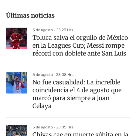
o
Últimas noticias
m
p
5 de agosto - 23:25 Hrs
a
Toluca salva el orgullo de México
r
en la Leagues Cup; Messi rompe
t
récord con doblete ante San Luis
i
r
5 de agosto - 23:08 Hrs
No fue casualidad: La increíble
coincidencia el 4 de agosto que
marcó para siempre a Juan
Celaya
5 de agosto - 23:05 Hrs
Chivas cae en muerte súbita en la