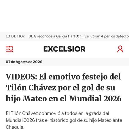
LO DE HOY:
DEA reconoce a García Harfuch
Se jubilan 4 perros detecto
E
x
M
I
c
e
n
n
e
i
07 de Agosto de 2026
ú
l
c
s
i
VIDEOS: El emotivo festejo del
i
a
o
r
Tilón Chávez por el gol de su
r
S
e
hijo Mateo en el Mundial 2026
s
i
ó
El Tilón Chávez conmovió a todos en la grada del
n
Mundial 2026 tras el histórico gol de su hijo Mateo ante
Chequia.