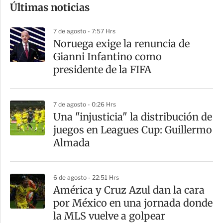
Últimas noticias
m
p
7 de agosto - 7:57 Hrs
a
Noruega exige la renuncia de
r
Gianni Infantino como
t
presidente de la FIFA
i
r
7 de agosto - 0:26 Hrs
Una "injusticia" la distribución de
juegos en Leagues Cup: Guillermo
Almada
6 de agosto - 22:51 Hrs
América y Cruz Azul dan la cara
por México en una jornada donde
la MLS vuelve a golpear