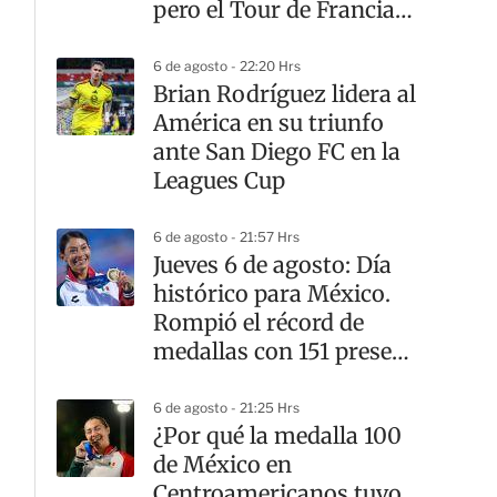
pero el Tour de Francia
sigue teniendo otro
dueño
6 de agosto - 22:20 Hrs
Brian Rodríguez lidera al
América en su triunfo
ante San Diego FC en la
Leagues Cup
6 de agosto - 21:57 Hrs
Jueves 6 de agosto: Día
histórico para México.
Rompió el récord de
medallas con 151 preseas
doradas
6 de agosto - 21:25 Hrs
¿Por qué la medalla 100
de México en
Centroamericanos tuvo