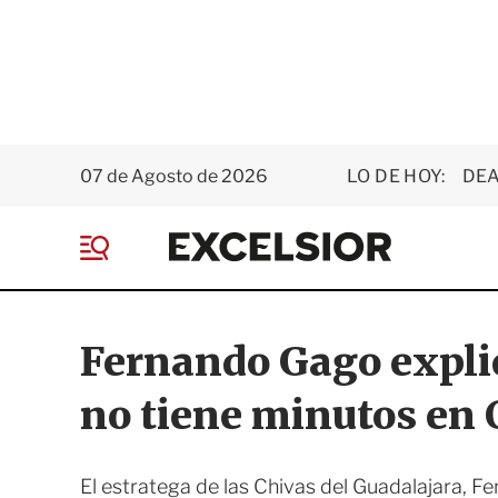
07 de Agosto de 2026
LO DE HOY:
DEA
E
x
M
c
e
e
n
l
ú
s
Fernando Gago explic
i
o
no tiene minutos en 
r
El estratega de las Chivas del Guadalajara, Fe