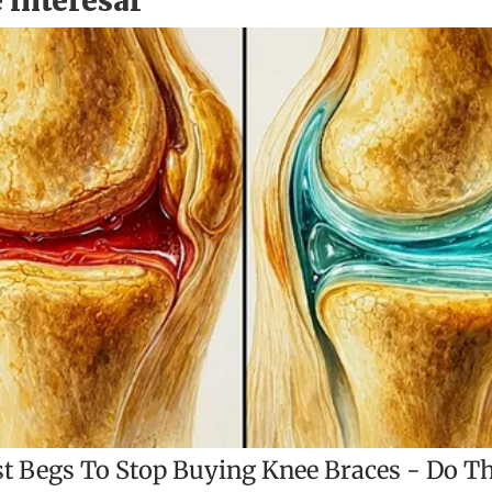
t
i
r