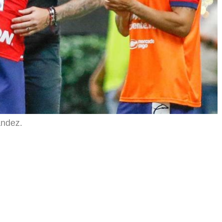
ández.