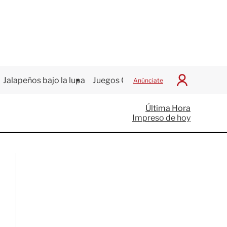
Jalapeños bajo la lupa
Juegos Centroamericanos
Anúnciate
I
n
i
Última Hora
c
Impreso de hoy
i
a
r
S
e
s
i
ó
n