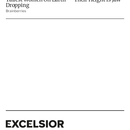
Excelsior
Excelsior