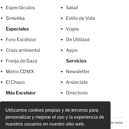
Espectáculos
Salud
Sintetika
Estilo de Vida
Especiales
Viajes
Foro Excélsior
De Utilidad
Crisis ambiental
Apps
Franja de Gaza
Servicios
Metro CDMX
Newsletter
El Chapo
Anúnciate
Más Excelsior
Directorio
Mujeres
Suscripciones
Utilizamos cookies propias y de terceros para
personalizar y mejorar el uso y la experiencia de
© 2026 Todos los derechos reservados. Prohibida la reproducción total
nuestros usuarios en nuestro sitio web.
o parcial, incluyendo cualquier medio electrónico*