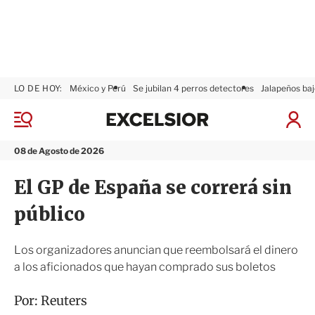
LO DE HOY:
México y Perú
Se jubilan 4 perros detectores
Jalapeños baj
E
x
M
I
c
e
n
n
e
i
08 de Agosto de 2026
ú
l
c
s
i
El GP de España se correrá sin
i
a
o
r
público
r
S
e
s
Los organizadores anuncian que reembolsará el dinero
i
a los aficionados que hayan comprado sus boletos
ó
n
Por:
Reuters