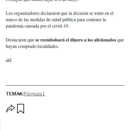
Los organizadores declararon que la decisión se tomó en el
marco de las medidas de salud pública para contener la
pandemia causada por el covid-19.
se reembolsará el dinero a los aficionados
Destacaron que
que
hayan comprado localidades.
ald
TEMAS:
Fórmula 1
O
G
p
u
c
a