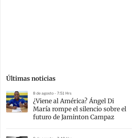
i
r
o
d
n
a
e
r
s
d
e
c
o
Últimas noticias
m
p
8 de agosto - 7:51 Hrs
a
¿Viene al América? Ángel Di
r
María rompe el silencio sobre el
t
futuro de Jaminton Campaz
i
r