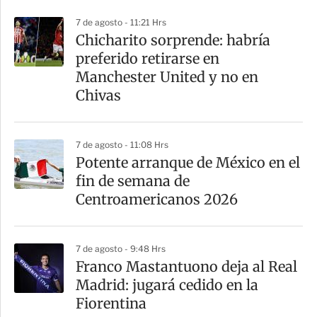
p
7 de agosto - 11:21 Hrs
a
Chicharito sorprende: habría
r
preferido retirarse en
t
Manchester United y no en
i
Chivas
r
7 de agosto - 11:08 Hrs
Potente arranque de México en el
fin de semana de
Centroamericanos 2026
7 de agosto - 9:48 Hrs
Franco Mastantuono deja al Real
Madrid: jugará cedido en la
Fiorentina