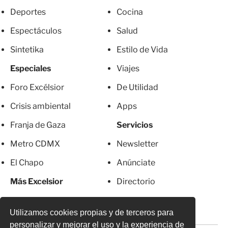
Deportes
Cocina
Espectáculos
Salud
Sintetika
Estilo de Vida
Especiales
Viajes
Foro Excélsior
De Utilidad
Crisis ambiental
Apps
Franja de Gaza
Servicios
Metro CDMX
Newsletter
El Chapo
Anúnciate
Más Excelsior
Directorio
Mujeres
Suscripciones
Utilizamos cookies propias y de terceros para
personalizar y mejorar el uso y la experiencia de