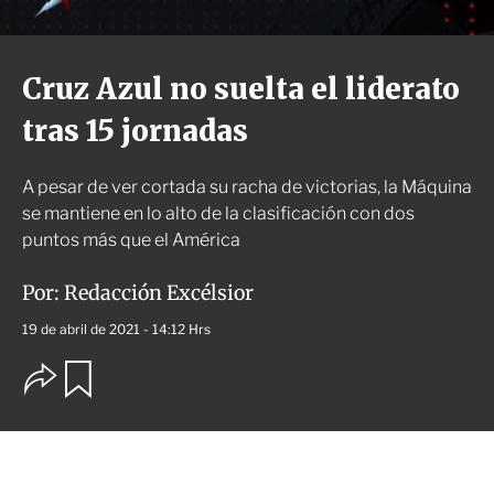
Cruz Azul no suelta el liderato
tras 15 jornadas
A pesar de ver cortada su racha de victorias, la Máquina
se mantiene en lo alto de la clasificación con dos
puntos más que el América
Por:
Redacción Excélsior
19 de abril de 2021 - 14:12 Hrs
O
G
u
p
a
c
r
i
d
o
a
n
r