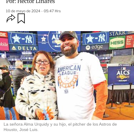
Por:
Héctor Linares
10 de mayo de 2024 - 05:47 Hrs
O
G
u
p
a
c
r
i
d
o
a
n
r
e
s
d
e
c
o
m
p
a
r
t
i
r
La señora Alma Urquidy y su hijo, el pitcher de los Astros de
Housto, José Luis.