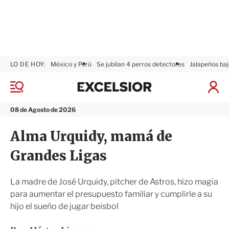
LO DE HOY:
México y Perú
Se jubilan 4 perros detectores
Jalapeños baj
E
x
M
I
c
e
n
n
e
i
08 de Agosto de 2026
ú
l
c
s
i
Alma Urquidy, mamá de
i
a
o
r
Grandes Ligas
r
S
e
s
La madre de José Urquidy, pitcher de Astros, hizo magia
i
para aumentar el presupuesto familiar y cumplirle a su
ó
hijo el sueño de jugar beisbol
n