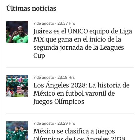
o
Últimas noticias
m
p
7 de agosto - 23:37 Hrs
a
Juárez es el ÚNICO equipo de Liga
r
MX que gana en el inicio de la
t
segunda jornada de la Leagues
i
Cup
r
7 de agosto - 23:18 Hrs
Los Ángeles 2028: La historia de
México en futbol varonil de
Juegos Olímpicos
7 de agosto - 23:29 Hrs
México se clasifica a Juegos
Olímpicos de Los Ángeles 2028