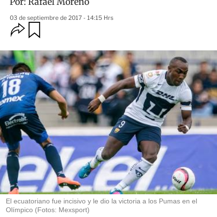
Por:
Rafael Moreno
03 de septiembre de 2017 - 14:15 Hrs
O
G
u
p
a
c
r
i
d
o
a
n
r
e
s
d
e
c
o
m
p
a
r
t
i
r
El ecuatoriano fue incisivo y le dio la victoria a los Pumas en el
Olímpico (Fotos: Mexsport)