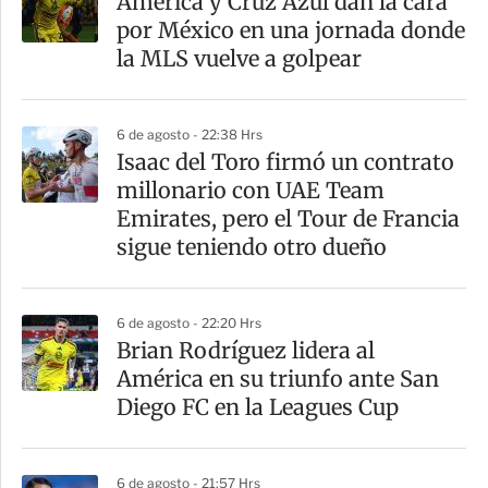
América y Cruz Azul dan la cara
r
por México en una jornada donde
t
la MLS vuelve a golpear
i
r
6 de agosto - 22:38 Hrs
Isaac del Toro firmó un contrato
millonario con UAE Team
Emirates, pero el Tour de Francia
sigue teniendo otro dueño
6 de agosto - 22:20 Hrs
Brian Rodríguez lidera al
América en su triunfo ante San
Diego FC en la Leagues Cup
6 de agosto - 21:57 Hrs