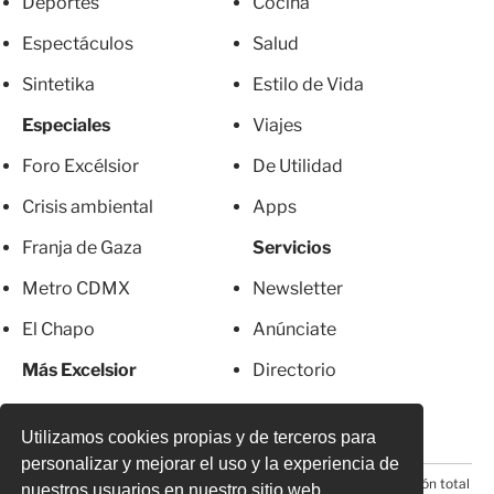
Deportes
Cocina
Espectáculos
Salud
Sintetika
Estilo de Vida
Especiales
Viajes
Foro Excélsior
De Utilidad
Crisis ambiental
Apps
Franja de Gaza
Servicios
Metro CDMX
Newsletter
El Chapo
Anúnciate
Más Excelsior
Directorio
Mujeres
Suscripciones
Utilizamos cookies propias y de terceros para
personalizar y mejorar el uso y la experiencia de
© 2026 Todos los derechos reservados. Prohibida la reproducción total
nuestros usuarios en nuestro sitio web.