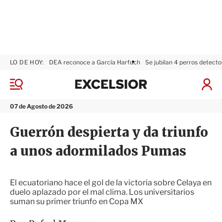
LO DE HOY:
DEA reconoce a García Harfuch
Se jubilan 4 perros detecto
E
x
M
I
c
e
n
n
e
i
07 de Agosto de 2026
ú
l
c
s
i
Guerrón despierta y da triunfo
i
a
o
r
a unos adormilados Pumas
r
S
e
s
i
El ecuatoriano hace el gol de la victoria sobre Celaya en
ó
duelo aplazado por el mal clima. Los universitarios
n
suman su primer triunfo en Copa MX