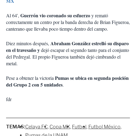
MX
Guerrón vio coronado su esfuerzo
Al 64',
y remató
correctamente un centro por la banda derecha de Brian Figueroa,
canterano que llevaba poco tiempo dentro del campo.
Abraham González estrelló su disparo
Diez minutos después,
en el travesaño y
dejó escapar el segundo tanto para el conjunto
del Pedregal. El propio Figueroa también dejó cimbrando el
metal.
Pumas se ubica en segunda posición
Pese a obtener la victoria
del Grupo 2 con 5 unidades
.
fdr
TEMAS:
Celaya FC
Copa MX
Futbol
Futbol México
Pumas de la UNAM