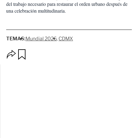
del trabajo necesario para restaurar el orden urbano después de
una celebración multitudinaria.
TEMAS:
Mundial 2026
CDMX
O
G
p
u
c
a
i
r
o
d
n
a
e
r
s
d
e