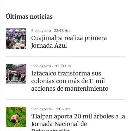
c
o
Últimas noticias
m
p
9 de agosto - 22:48 Hrs
a
Cuajimalpa realiza primera
r
Jornada Azul
t
i
9 de agosto - 20:38 Hrs
r
Iztacalco transforma sus
colonias con más de 11 mil
acciones de mantenimiento
9 de agosto - 19:06 Hrs
Tlalpan aporta 20 mil árboles a la
Jornada Nacional de