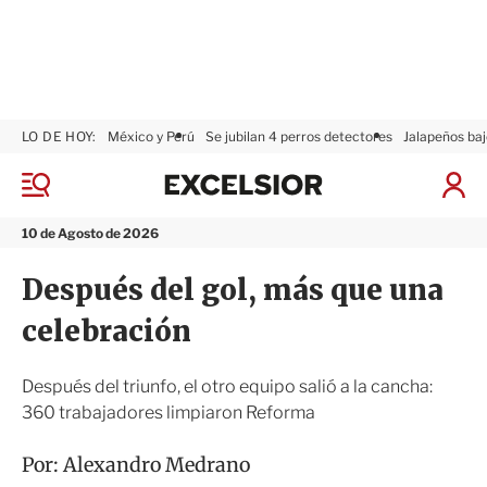
LO DE HOY:
México y Perú
Se jubilan 4 perros detectores
Jalapeños baj
E
x
M
I
c
e
n
n
e
i
10 de Agosto de 2026
ú
l
c
s
i
Después del gol, más que una
i
a
o
r
celebración
r
S
e
s
Después del triunfo, el otro equipo salió a la cancha:
i
360 trabajadores limpiaron Reforma
ó
n
Por:
Alexandro Medrano