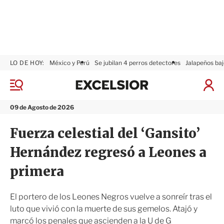
LO DE HOY:
México y Perú
Se jubilan 4 perros detectores
Jalapeños baj
E
x
M
I
c
e
n
n
e
i
09 de Agosto de 2026
ú
l
c
s
i
Fuerza celestial del ‘Gansito’
i
a
o
r
Hernández regresó a Leones a
r
S
e
primera
s
i
ó
El portero de los Leones Negros vuelve a sonreír tras el
n
luto que vivió con la muerte de sus gemelos. Atajó y
marcó los penales que ascienden a la U de G