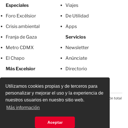
Especiales
Viajes
Foro Excélsior
De Utilidad
Crisis ambiental
Apps
Franja de Gaza
Servicios
Metro CDMX
Newsletter
El Chapo
Anúnciate
Más Excelsior
Directorio
Mujeres
Suscripciones
Utilizamos cookies propias y de terceros para
personalizar y mejorar el uso y la experiencia de
© 2026 Todos los derechos reservados. Prohibida la reproducción total
nuestros usuarios en nuestro sitio web.
o parcial, incluyendo cualquier medio electrónico*
Más información
Aceptar