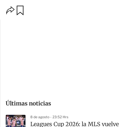
O
G
p
u
c
a
i
r
o
d
n
a
e
r
s
d
e
c
o
Últimas noticias
m
p
8 de agosto - 23:52 Hrs
a
Leagues Cup 2026: la MLS vuelve