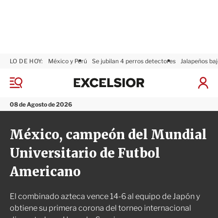
LO DE HOY:
México y Perú
Se jubilan 4 perros detectores
Jalapeños baj
E
x
M
I
c
e
n
n
e
i
08 de Agosto de 2026
ú
l
c
s
i
México, campeón del Mundial
i
a
o
r
Universitario de Futbol
r
S
e
Americano
s
i
ó
El combinado azteca vence 14-6 al equipo de Japón y
n
obtiene su primera corona del torneo internacional