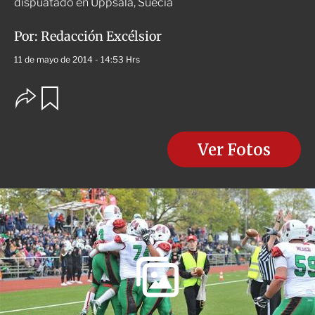
dispuatado en Uppsala, Suecia
Por:
Redacción Excélsior
11 de mayo de 2014 - 14:53 Hrs
O
G
u
p
a
c
r
i
d
o
Ver Fotos
a
n
r
e
s
d
e
c
o
m
p
a
r
t