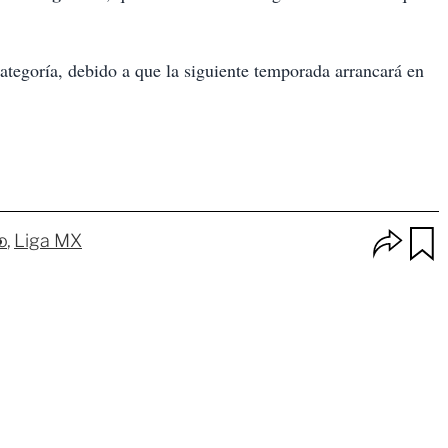
ategoría, debido a que la siguiente temporada arrancará en
O
o
Liga MX
p
u
c
a
i
r
o
d
n
a
e
r
s