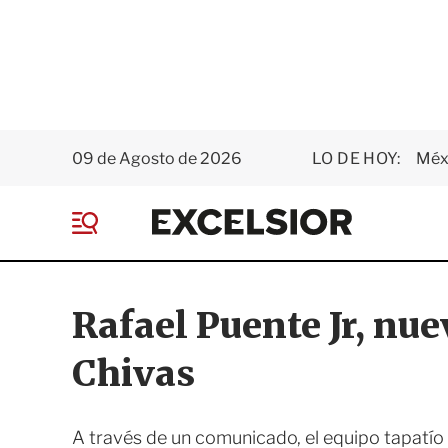
09 de Agosto de 2026
LO DE HOY:
Méxi
E
x
M
c
e
e
n
l
ú
s
Rafael Puente Jr, nue
i
o
Chivas
r
A través de un comunicado, el equipo tapatío 