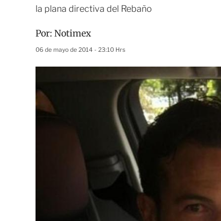
la plana directiva del Rebaño
Por:
Notimex
06 de mayo de 2014 - 23:10 Hrs