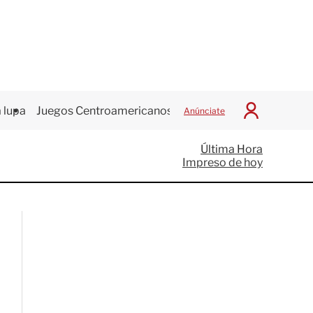
 lupa
Juegos Centroamericanos
Anúnciate
I
n
i
Última Hora
c
Impreso de hoy
i
a
r
S
e
s
i
ó
n