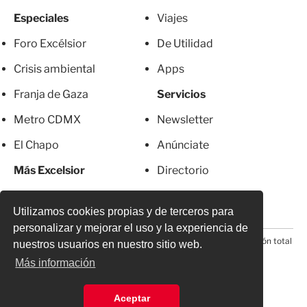
Especiales
Viajes
Foro Excélsior
De Utilidad
Crisis ambiental
Apps
Franja de Gaza
Servicios
Metro CDMX
Newsletter
El Chapo
Anúnciate
Más Excelsior
Directorio
Mujeres
Suscripciones
Utilizamos cookies propias y de terceros para
personalizar y mejorar el uso y la experiencia de
© 2026 Todos los derechos reservados. Prohibida la reproducción total
nuestros usuarios en nuestro sitio web.
o parcial, incluyendo cualquier medio electrónico*
Más información
Aceptar