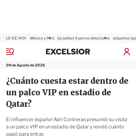
LO DE HOY:
México y Perú
Se jubilan 4 perros detectores
Jalapeños baj
E
x
M
I
c
e
n
n
e
i
09 de Agosto de 2026
ú
l
c
s
i
¿Cuánto cuesta estar dentro de
i
a
o
r
un palco VIP en estadio de
r
S
e
Qatar?
s
i
ó
El influencer español Adri Contreras presumió su visita
n
a un palco VIP en un estadio de Qatar y reveló cuánto
pagó para entrar.