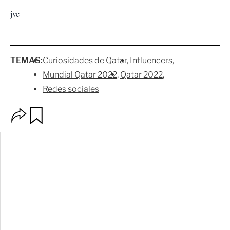
jvc
TEMAS:
Curiosidades de Qatar
Influencers
Mundial Qatar 2022
Qatar 2022
Redes sociales
O
G
p
u
c
a
i
r
o
d
n
a
e
r
s
d