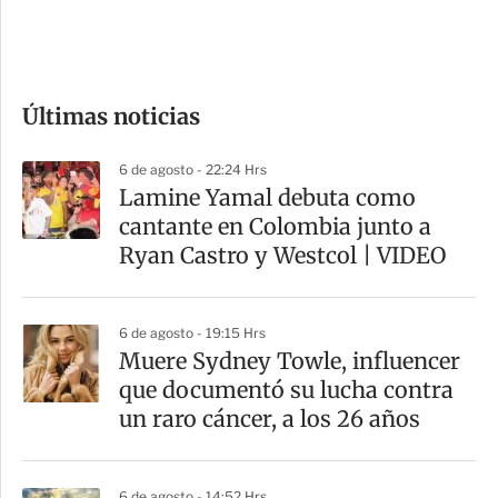
e
c
o
Últimas noticias
m
p
6 de agosto - 22:24 Hrs
a
Lamine Yamal debuta como
r
cantante en Colombia junto a
t
Ryan Castro y Westcol | VIDEO
i
r
6 de agosto - 19:15 Hrs
Muere Sydney Towle, influencer
que documentó su lucha contra
un raro cáncer, a los 26 años
6 de agosto - 14:52 Hrs