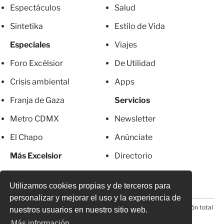
Espectáculos
Salud
Sintetika
Estilo de Vida
Especiales
Viajes
Foro Excélsior
De Utilidad
Crisis ambiental
Apps
Franja de Gaza
Servicios
Metro CDMX
Newsletter
El Chapo
Anúnciate
Más Excelsior
Directorio
Mujeres
Suscripciones
Utilizamos cookies propias y de terceros para
personalizar y mejorar el uso y la experiencia de
© 2026 Todos los derechos reservados. Prohibida la reproducción total
nuestros usuarios en nuestro sitio web.
o parcial, incluyendo cualquier medio electrónico*
Más información