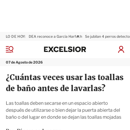
LO DE HOY:
DEA reconoce a García Harfuch
Se jubilan 4 perros detecto
E
x
M
I
c
e
n
n
e
i
07 de Agosto de 2026
ú
l
c
s
i
¿Cuántas veces usar las toallas
i
a
o
r
de baño antes de lavarlas?
r
S
e
s
Las toallas deben secarse en un espacio abierto
i
después de utilizarse o bien dejar la puerta abierta del
ó
baño o del lugar en donde se dejan las toallas mojadas
n