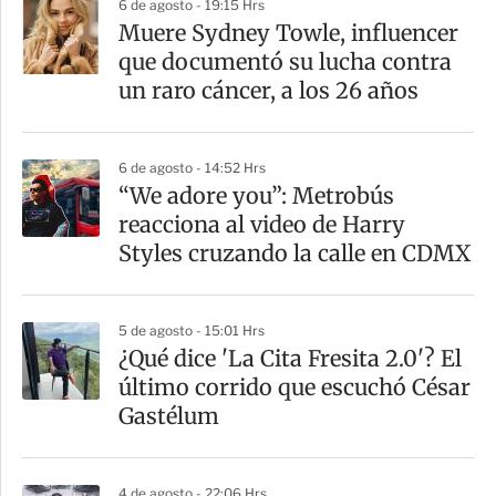
6 de agosto - 19:15 Hrs
a
Muere Sydney Towle, influencer
r
que documentó su lucha contra
t
un raro cáncer, a los 26 años
i
r
6 de agosto - 14:52 Hrs
“We adore you”: Metrobús
reacciona al video de Harry
Styles cruzando la calle en CDMX
5 de agosto - 15:01 Hrs
¿Qué dice 'La Cita Fresita 2.0'? El
último corrido que escuchó César
Gastélum
4 de agosto - 22:06 Hrs