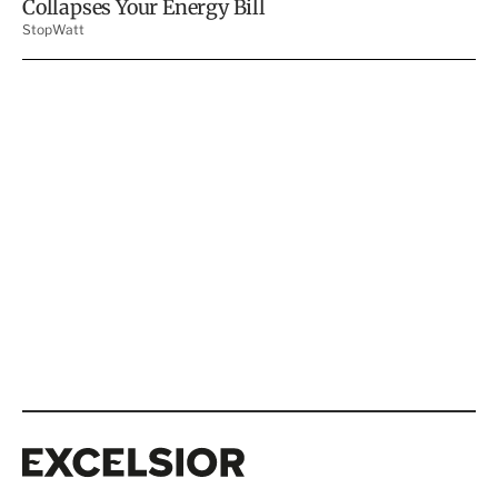
Excelsior
Excelsior