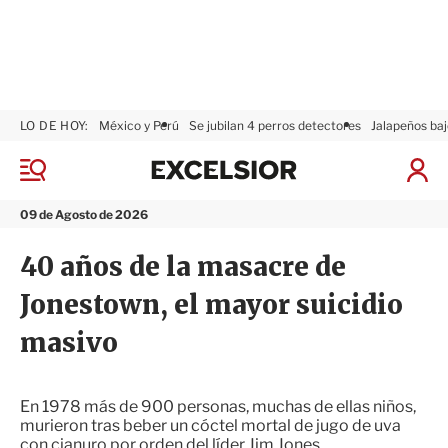
LO DE HOY:
México y Perú
Se jubilan 4 perros detectores
Jalapeños baj
E
x
M
I
c
e
n
n
e
i
09 de Agosto de 2026
ú
l
c
s
i
40 años de la masacre de
i
a
o
r
Jonestown, el mayor suicidio
r
S
e
masivo
s
i
ó
n
En 1978 más de 900 personas, muchas de ellas niños,
murieron tras beber un cóctel mortal de jugo de uva
con cianuro por orden del líder Jim Jones