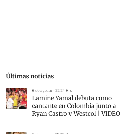
i
r
o
d
n
a
e
r
s
d
e
c
o
Últimas noticias
m
p
6 de agosto - 22:24 Hrs
a
Lamine Yamal debuta como
r
cantante en Colombia junto a
t
Ryan Castro y Westcol | VIDEO
i
r