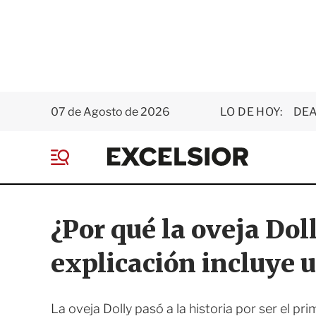
07 de Agosto de 2026
LO DE HOY:
DEA
E
x
M
c
e
e
n
l
ú
s
¿Por qué la oveja Do
i
o
explicación incluye 
r
La oveja Dolly pasó a la historia por ser el pr