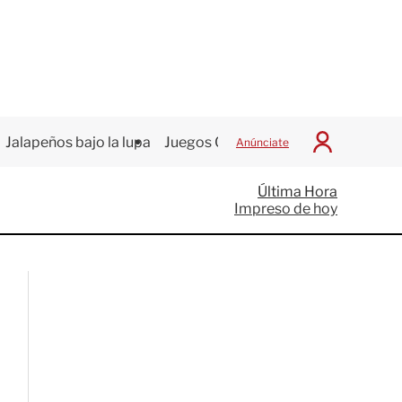
Jalapeños bajo la lupa
Juegos Centroamericanos
Anúnciate
I
n
i
Última Hora
c
Impreso de hoy
i
a
r
S
e
s
i
ó
n