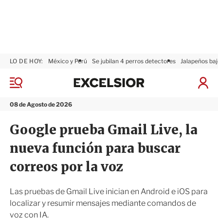
LO DE HOY:
México y Perú
Se jubilan 4 perros detectores
Jalapeños baj
E
x
M
I
c
e
n
n
e
i
08 de Agosto de 2026
ú
l
c
s
i
Google prueba Gmail Live, la
i
a
o
r
nueva función para buscar
r
S
e
correos por la voz
s
i
ó
Las pruebas de Gmail Live inician en Android e iOS para
n
localizar y resumir mensajes mediante comandos de
voz con IA.