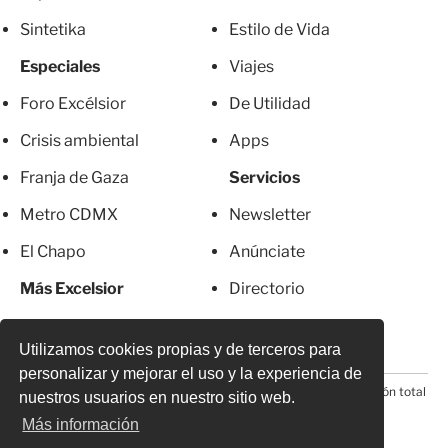
Sintetika
Estilo de Vida
Especiales
Viajes
Foro Excélsior
De Utilidad
Crisis ambiental
Apps
Franja de Gaza
Servicios
Metro CDMX
Newsletter
El Chapo
Anúnciate
Más Excelsior
Directorio
Mujeres
Suscripciones
Utilizamos cookies propias y de terceros para
personalizar y mejorar el uso y la experiencia de
© 2026 Todos los derechos reservados. Prohibida la reproducción total
nuestros usuarios en nuestro sitio web.
o parcial, incluyendo cualquier medio electrónico*
Más información