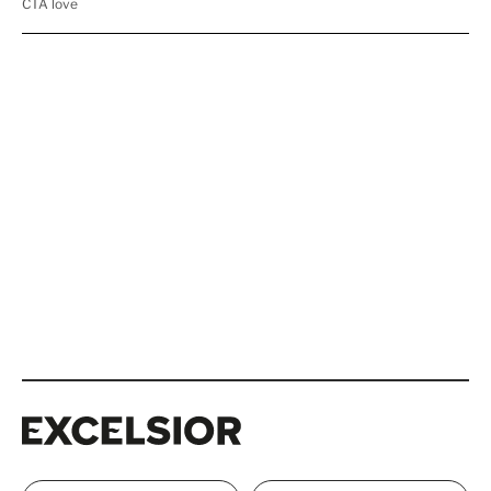
Excelsior
Excelsior