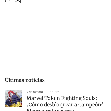
p
u
c
a
i
r
o
d
n
a
e
r
s
d
e
c
o
Últimas noticias
m
p
7 de agosto - 21:34 Hrs
a
Marvel Tokon Fighting Souls:
r
¿Cómo desbloquear a Campeón?
t
El personaje secreto